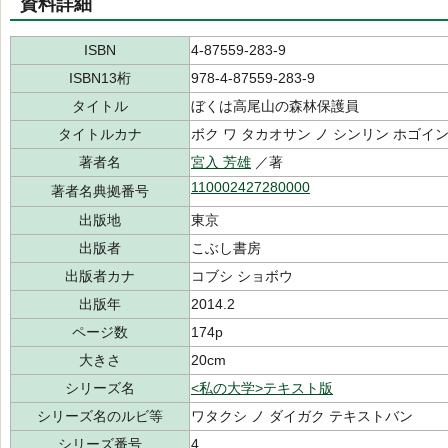
資料詳細
ISBN
4-87559-283-9
ISBN13桁
978-4-87559-283-9
タイトル
ぼくは高尾山の森林保護員
タイトルカナ
ボク ワ タカオサン ノ シンリン ホゴイ
著者名
宮入 芳雄
／著
110002427280000
著者名典拠番号
出版地
東京
出版者
こぶし書房
出版者カナ
コブシ ショボウ
出版年
2014.2
ページ数
174p
大きさ
20cm
シリーズ名
<私の大学>テキスト版
シリーズ名のルビ等
ワタクシ ノ ダイガク テキストバン
シリーズ番号
4