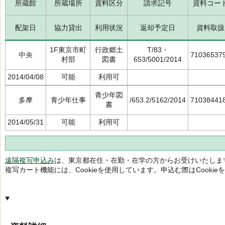
所蔵館
所蔵場所
資料区分
請求記号
資料コー
配架日
協力貸出
利用状況
返却予定日
資料取扱
1F東京市町
行政郷土
T/83・
中央
71036537
村部
図書
653/5001/2014
2014/04/08
可能
利用可
青少年図
多摩
青少年仕事
/653.2/5162/2014
71038441
書
2014/05/31
可能
利用可
遠隔複写申込み
は、東京都在住・在勤・在学の方からお受けいたしま
複写カート機能には、Cookieを使用しています。申込む際はCooki