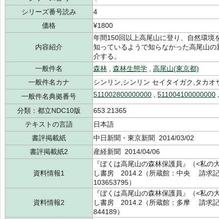
シリーズ番号読み
4
価格
¥1800
年間150回以上高尾山に登り、自然環
内容紹介
知っているようで知らなかった高尾山の
介する。
一般件名
森林
,
森林生態学
,
高尾山(東京都)
一般件名カナ
シンリン,シンリン セイタイガク,タカオ
511002800000000
,
511004100000000
一般件名典拠番号
分類：都立NDC10版
653.21365
テキストの言語
日本語
書評掲載紙
中日新聞・東京新聞 2014/03/02
書評掲載紙2
産経新聞 2014/04/06
『ぼくは高尾山の森林保護員』（<私の大
資料情報1
し書房 2014.2（所蔵館：中央 請求記号：
103653795）
『ぼくは高尾山の森林保護員』（<私の大
資料情報2
し書房 2014.2（所蔵館：多摩 請求記号：/
844189）