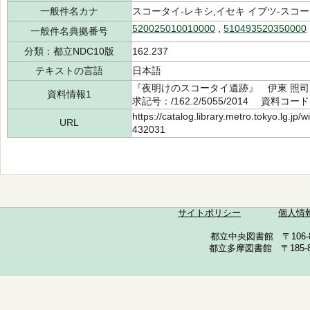
一般件名カナ
スコータイ-レキシ,イセキ イブツ-スコ
520025010010000
,
510493520350000
一般件名典拠番号
分類：都立NDC10版
162.237
テキストの言語
日本語
『夜明けのスコータイ遺跡』 伊東 照司
資料情報1
求記号：/162.2/5055/2014 資料コード
https://catalog.library.metro.tokyo.lg.jp
URL
432031
サイトポリシー
個人情
都立中央図書館 〒106-857
都立多摩図書館 〒185-852