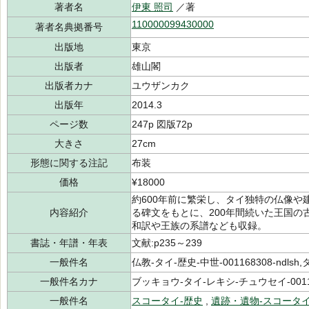
著者名
伊東 照司
／著
110000099430000
著者名典拠番号
出版地
東京
出版者
雄山閣
出版者カナ
ユウザンカク
出版年
2014.3
ページ数
247p 図版72p
大きさ
27cm
形態に関する注記
布装
価格
¥18000
約600年前に繁栄し、タイ独特の仏像
内容紹介
る碑文をもとに、200年間続いた王国
和訳や王族の系譜なども収録。
書誌・年譜・年表
文献:p235～239
一般件名
仏教-タイ-歴史-中世-001168308-ndlsh,
一般件名カナ
ブッキョウ-タイ-レキシ-チュウセイ-00116
一般件名
スコータイ-歴史
,
遺跡・遺物-スコータ