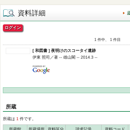
資料詳細
ログイン
1 件中、 1 件目
[ 和図書 ] 夜明けのスコータイ遺跡
伊東 照司／著 -- 雄山閣 -- 2014.3 --
所蔵
所蔵は
1
件です。
所蔵館
所蔵場所
資料区分
請求記号
資料コード