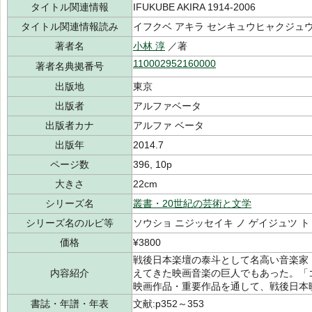
タイトル関連情報
IFUKUBE AKIRA 1914-2006
タイトル関連情報読み
イフクベ アキラ センキュウヒャクジュ
著者名
小林 淳
／著
110002952160000
著者名典拠番号
出版地
東京
出版者
アルファベータ
出版者カナ
アルファ ベータ
出版年
2014.7
ページ数
396, 10p
大きさ
22cm
シリーズ名
叢書・20世紀の芸術と文学
シリーズ名のルビ等
ソウショ ニジッセイキ ノ ゲイジュツ ト
価格
¥3800
戦後日本楽壇の泰斗として名高い音楽家
内容紹介
えてきた映画音楽の巨人でもあった。「
映画作品・重要作品を通して、戦後日本
書誌・年譜・年表
文献:p352～353