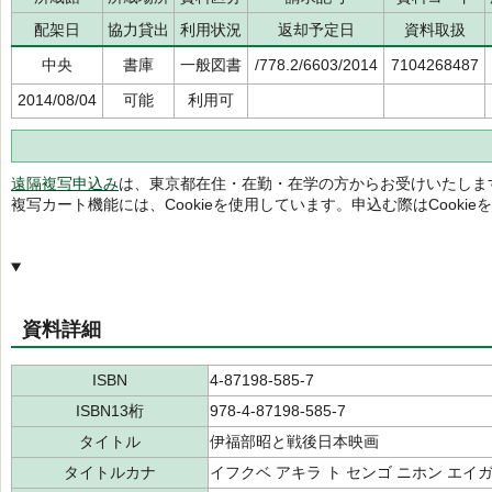
配架日
協力貸出
利用状況
返却予定日
資料取扱
中央
書庫
一般図書
/778.2/6603/2014
7104268487
2014/08/04
可能
利用可
遠隔複写申込み
は、東京都在住・在勤・在学の方からお受けいたしま
複写カート機能には、Cookieを使用しています。申込む際はCooki
資料詳細
ISBN
4-87198-585-7
ISBN13桁
978-4-87198-585-7
タイトル
伊福部昭と戦後日本映画
タイトルカナ
イフクベ アキラ ト センゴ ニホン エイ