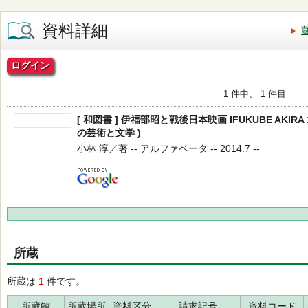
資料詳細
ログイン
1 件中、 1 件目
[ 和図書 ] 伊福部昭と戦後日本映画 IFUKUBE AKIRA 1
の芸術と文学 )
小林 淳／著 -- アルファベータ -- 2014.7 --
所蔵
所蔵は
1
件です。
所蔵館
所蔵場所
資料区分
請求記号
資料コード