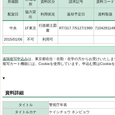
所蔵館
資料区分
請求記号
資料コード
所
協力貸
配架日
利用状況
返却予定日
資料取扱
出
行政郷土図
中央
1F東京
RT/317.7/5127/1980
710428114
書
2015/01/06
不可
利用可
遠隔複写申込み
は、東京都在住・在勤・在学の方からお受けいたしま
複写カート機能には、Cookieを使用しています。申込む際はCooki
資料詳細
タイトル
警視庁年表
タイトルカナ
ケイシチョウ ネンピョウ