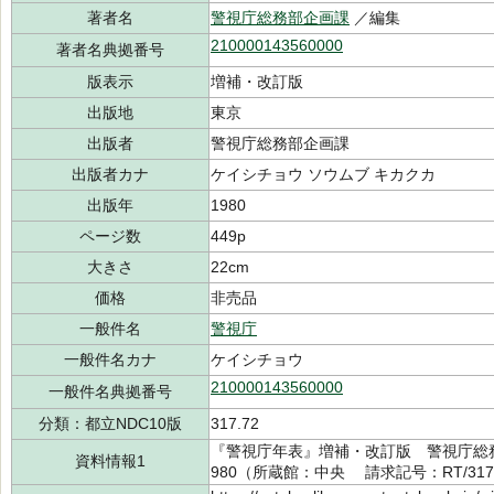
著者名
警視庁総務部企画課
／編集
210000143560000
著者名典拠番号
版表示
増補・改訂版
出版地
東京
出版者
警視庁総務部企画課
出版者カナ
ケイシチョウ ソウムブ キカクカ
出版年
1980
ページ数
449p
大きさ
22cm
価格
非売品
一般件名
警視庁
一般件名カナ
ケイシチョウ
210000143560000
一般件名典拠番号
分類：都立NDC10版
317.72
『警視庁年表』増補・改訂版 警視庁総
資料情報1
980（所蔵館：中央 請求記号：RT/317.7