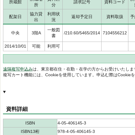
所蔵館
請求記号
資料コード
所
分
協力貸
利用状
配架日
返却予定日
資料取扱
予
出
況
一般図
中央
3階A
/210.60/5465/2014
7104556212
書
2014/10/01
可能
利用可
遠隔複写申込み
は、東京都在住・在勤・在学の方からお受けいたしま
複写カート機能には、Cookieを使用しています。申込む際はCooki
資料詳細
ISBN
4-05-406145-3
ISBN13桁
978-4-05-406145-3