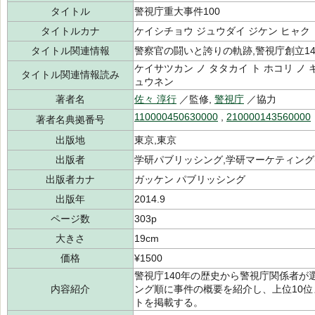
タイトル
警視庁重大事件100
タイトルカナ
ケイシチョウ ジュウダイ ジケン ヒャク
タイトル関連情報
警察官の闘いと誇りの軌跡,警視庁創立14
ケイサツカン ノ タタカイ ト ホコリ ノ
タイトル関連情報読み
ュウネン
著者名
佐々 淳行
／監修,
警視庁
／協力
110000450630000
,
210000143560000
著者名典拠番号
出版地
東京,東京
出版者
学研パブリッシング,学研マーケティング(
出版者カナ
ガッケン パブリッシング
出版年
2014.9
ページ数
303p
大きさ
19cm
価格
¥1500
警視庁140年の歴史から警視庁関係者が
内容紹介
ング順に事件の概要を紹介し、上位10
トを掲載する。