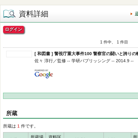
資料詳細
ログイン
1 件中、 1 件目
[ 和図書 ] 警視庁重大事件100 警察官の闘いと誇りの
佐々 淳行／監修 -- 学研パブリッシング -- 2014.9 --
所蔵
所蔵は
1
件です。
所蔵場
資料区
所