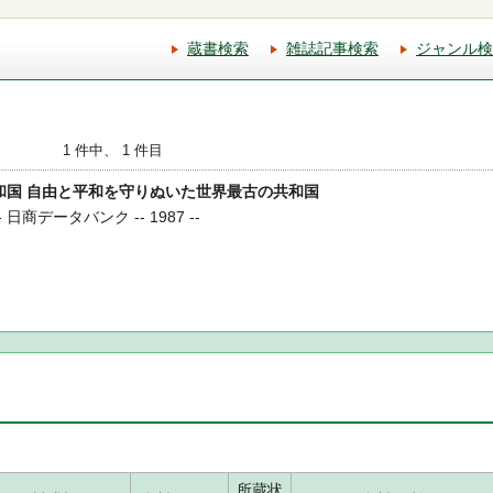
蔵書検索
雑誌記事検索
ジャンル検
1 件中、 1 件目
ノ共和国 自由と平和を守りぬいた世界最古の共和国
日商データバンク -- 1987 --
所蔵状