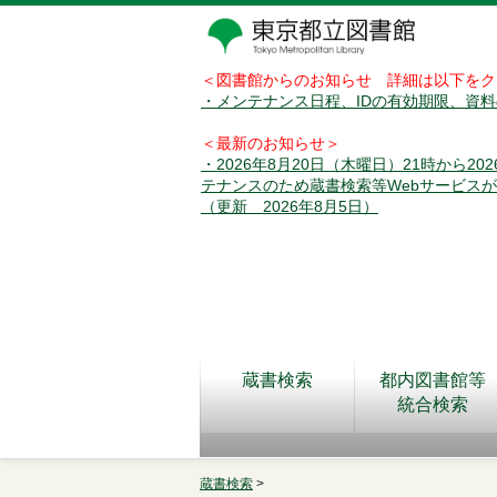
＜図書館からのお知らせ 詳細は以下をク
・メンテナンス日程、IDの有効期限、資
＜最新のお知らせ＞
・2026年8月20日（木曜日）21時から2
テナンスのため蔵書検索等Webサービス
（更新 2026年8月5日）
蔵書検索
都内図書館等
統合検索
蔵書検索
>