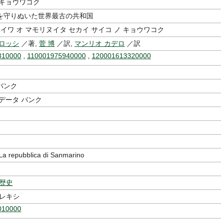
 キョウワコク
を守りぬいた世界最古の共和国
ヘイワ オ マモリヌイタ セカイ サイコ ノ キョウワコク
 ロッシ
／著,
菅 博
／訳,
マンリオ カデロ
／訳
310000
,
110001975940000
,
120001613320000
バンク
データ バンク
repubblica di Sanmarino
-歴史
-レキシ
010000