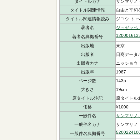
タイトルカナ
サンマリノ
タイトル関連情報
自由と平和
タイトル関連情報読み
ジユウ ト 
著者名
ジュゼッペ
120001613
著者名典拠番号
出版地
東京
出版者
日商データ
出版者カナ
ニッショウ 
出版年
1987
ページ数
143p
大きさ
19cm
原タイトル注記
原タイトル:La 
価格
¥1000
一般件名
サンマリノ
一般件名カナ
サンマリノ
520022410
一般件名典拠番号