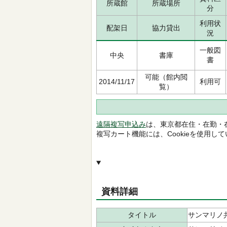
所蔵館
所蔵場所
分
利用状
配架日
協力貸出
況
一般図
中央
書庫
書
可能（館内閲
2014/11/17
利用可
覧）
遠隔複写申込み
は、東京都在住・在勤・
複写カート機能には、Cookieを使用し
資料詳細
タイトル
サンマリノ