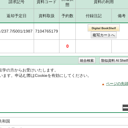
請求記号
資料コード
資料の利用
態
返却予定日
資料取扱
予約数
付録注記
備考
Digital BookShelf
/237.7/5001/1987
7104765179
0
在学の方からお受けいたします。
ています。申込む際はCookieを有効にしてください。
ページの先
共和国