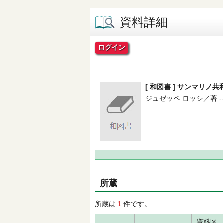
資料詳細
ログイン
[ 和図書 ] サンマリ
ジュゼッペ ロッシ／著 -- 
所蔵
所蔵は
1
件です。
資料区