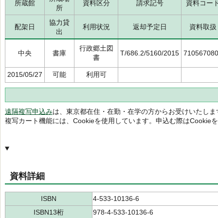
所蔵館
資料区分
請求記号
資料コー
所
協力貸
配架日
利用状況
返却予定日
資料取扱
出
行政郷土図
中央
書庫
T/686.2/5160/2015
71056708
書
2015/05/27
可能
利用可
遠隔複写申込み
は、東京都在住・在勤・在学の方からお受けいたしま
複写カート機能には、Cookieを使用しています。申込む際はCooki
資料詳細
ISBN
4-533-10136-6
ISBN13桁
978-4-533-10136-6