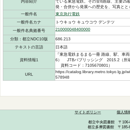
内容紹介
ている東急電鉄。その全8路線、主要25
発・合併から発展への歴史を、写真とと
一般件名
東京急行電鉄
一般件名カナ
トウキョウ キュウコウ デンテツ
210000048400000
一般件名典拠番号
分類：都立NDC10版
686.213
テキストの言語
日本語
『東急電鉄まるまる一冊 路線、駅、車両、
資料情報1
6） JTBパブリッシング 2015.2（所蔵館
資料コード：7105670801）
https://catalog.library.metro.tokyo.lg.jp
URL
578948
サイトポリシー
個人情
都立中央図書館 〒106-857
都立多摩図書館 〒185-852