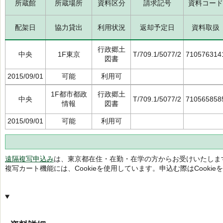
所蔵館
所蔵場所
資料区分
請求記号
資料コード
配架日
協力貸出
利用状況
返却予定日
資料取扱
行政郷土
中央
1F東京
T/709.1/5077/2
710576314
図書
2015/09/01
可能
利用可
1F都市都政
行政郷土
中央
T/709.1/5077/2
710565858
情報
図書
2015/09/01
可能
利用可
遠隔複写申込み
は、東京都在住・在勤・在学の方からお受けいたしま
複写カート機能には、Cookieを使用しています。申込む際はCooki