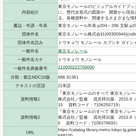
東京モノレールのビジュアルガイドブッ
内容紹介
に、歴代全形式の図面や、開業から現在
る。各種資料や、関連するさまざまな情
書誌・年譜・年表
東京モノレール年表:p204～206 文献:p2
団体件名
東京モノレール株式会社(00305944)(ndls
団体件名読み
トウキョウ モノレール カブシキ ガイシャ(0
一般件名
東京モノレール
一般件名カナ
トウキョウ モノレール
210000222700000
一般件名典拠番号
分類：都立NDC10版
686.91361
テキストの言語
日本語
『東京モノレールのすべて 東京モノレー
資料情報1
株式会社／監修 戎光祥出版 2015.8（所蔵
15 資料コード：7106255719）
『東京モノレールのすべて 東京モノレー
資料情報2
株式会社／監修 戎光祥出版 2015.8（所蔵
5 資料コード：7106378693）
https://catalog.library.metro.tokyo.lg.jp
URL
688100