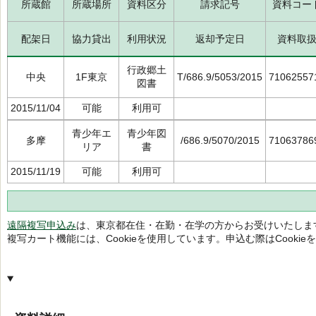
所蔵館
所蔵場所
資料区分
請求記号
資料コー
配架日
協力貸出
利用状況
返却予定日
資料取
行政郷土
中央
1F東京
T/686.9/5053/2015
71062557
図書
2015/11/04
可能
利用可
青少年エ
青少年図
多摩
/686.9/5070/2015
71063786
リア
書
2015/11/19
可能
利用可
遠隔複写申込み
は、東京都在住・在勤・在学の方からお受けいたしま
複写カート機能には、Cookieを使用しています。申込む際はCooki