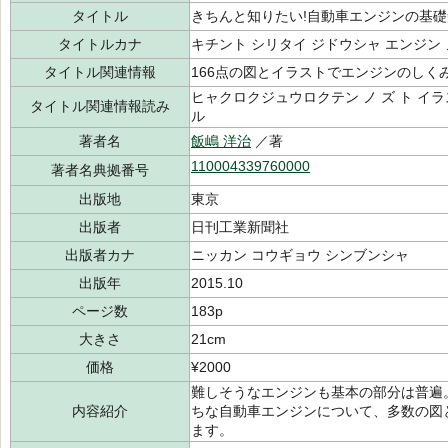
タイトル
きちんと知りたい!自動車エンジンの基礎
タイトルカナ
キチント シリタイ ジドウシャ エンジン 
タイトル関連情報
166点の図とイラストでエンジンのしく
ヒャクロクジュウロクテン ノ ズ ト イラス
タイトル関連情報読み
ル
著者名
飯嶋 洋治
／著
110004339760000
著者名典拠番号
出版地
東京
出版者
日刊工業新聞社
出版者カナ
ニッカン コウギョウ シンブンシャ
出版年
2015.10
ページ数
183p
大きさ
21cm
価格
¥2000
難しそうなエンジンも基本の部分は普遍
内容紹介
ちな自動車エンジンについて、多数の図
ます。