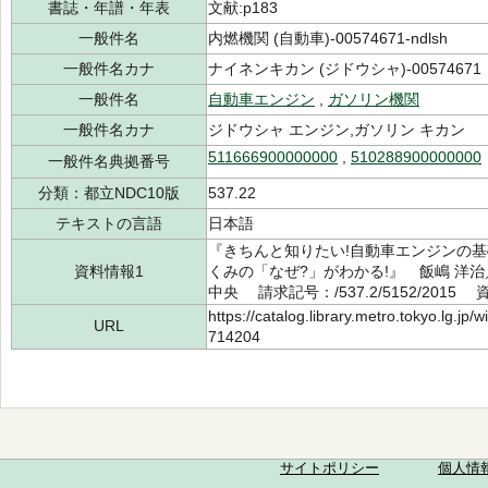
書誌・年譜・年表
文献:p183
一般件名
内燃機関 (自動車)-00574671-ndlsh
一般件名カナ
ナイネンキカン (ジドウシャ)-00574671
一般件名
自動車エンジン
,
ガソリン機関
一般件名カナ
ジドウシャ エンジン,ガソリン キカン
511666900000000
,
510288900000000
一般件名典拠番号
分類：都立NDC10版
537.22
テキストの言語
日本語
『きちんと知りたい!自動車エンジンの基
資料情報1
くみの「なぜ?」がわかる!』 飯嶋 洋治
中央 請求記号：/537.2/5152/2015 
https://catalog.library.metro.tokyo.lg.jp
URL
714204
サイトポリシー
個人情