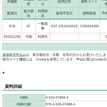
所蔵館
請求記号
資料コード
所
分
協力貸
利用状
配架日
返却予定日
資料取扱
予
出
況
一般図
中央
2F
/537.2/5152/2015
7106424366
書
2015/11/06
可能
利用可
遠隔複写申込み
は、東京都在住・在勤・在学の方からお受けいたしま
複写カート機能には、Cookieを使用しています。申込む際はCooki
資料詳細
ISBN
4-526-07468-4
ISBN13桁
978-4-526-07468-4