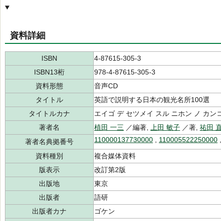
資料詳細
ISBN
4-87615-305-3
ISBN13桁
978-4-87615-305-3
資料形態
音声CD
タイトル
英語で説明する日本の観光名所100選
タイトルカナ
エイゴ デ セツメイ スル ニホン ノ カ
著者名
植田 一三
／編著,
上田 敏子
／著,
祐田 
110000137730000
,
110005522250000
著者名典拠番号
資料種別
複合媒体資料
版表示
改訂第2版
出版地
東京
出版者
語研
出版者カナ
ゴケン