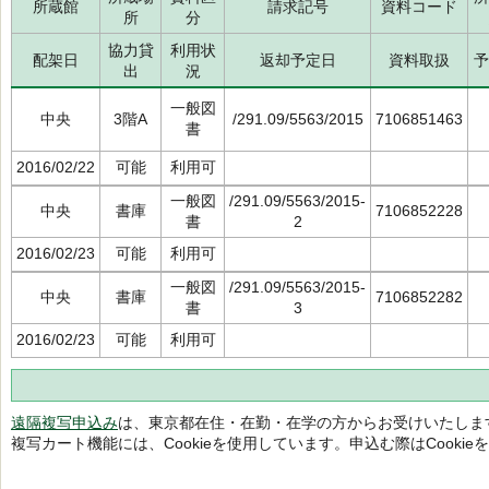
所蔵館
請求記号
資料コード
所
分
協力貸
利用状
配架日
返却予定日
資料取扱
予
出
況
一般図
中央
3階A
/291.09/5563/2015
7106851463
書
2016/02/22
可能
利用可
一般図
/291.09/5563/2015-
中央
書庫
7106852228
書
2
2016/02/23
可能
利用可
一般図
/291.09/5563/2015-
中央
書庫
7106852282
書
3
2016/02/23
可能
利用可
遠隔複写申込み
は、東京都在住・在勤・在学の方からお受けいたしま
複写カート機能には、Cookieを使用しています。申込む際はCooki