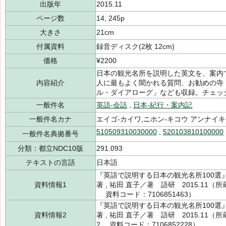
出版年
2015.11
ページ数
14, 245p
大きさ
21cm
付属資料
録音ディスク(2枚 12cm)
価格
¥2200
日本の観光名所を説明した英文を、案内
内容紹介
人に最もよく聞かれる質問、お勧めの寺
ル・ダイアローグ」なども収録。チェッ
一般件名
英語-会話
,
日本-紀行・案内記
一般件名カナ
エイゴ-カイワ,ニホン-キコウ アンナイキ
510509310030000
,
520103810100000
一般件名典拠番号
分類：都立NDC10版
291.093
テキストの言語
日本語
『英語で説明する日本の観光名所100選』
資料情報1
著 , 祐田 直子／著 語研 2015.11（所蔵
資料コード：7106851463）
『英語で説明する日本の観光名所100選』
資料情報2
著 , 祐田 直子／著 語研 2015.11（所蔵
2 資料コード：7106852228）