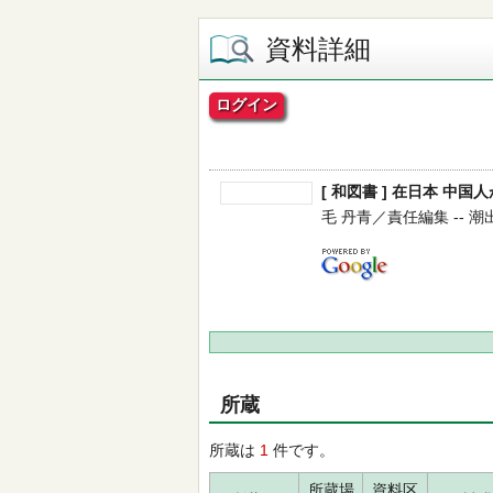
資料詳細
ログイン
[ 和図書 ] 在日本 中
毛 丹青／責任編集 -- 潮出版社
所蔵
所蔵は
1
件です。
所蔵場
資料区