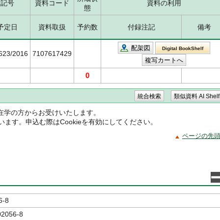
求記号
資料コード
資料の利用
態
予定日
資料取扱
予約数
付録注記
備考
配架図
Digital BookShelf
5623/2016
7107617429
0
在学の方からお受けいたします。
ています。申込む際はCookieを有効にしてください。
ページの先
6-8
02056-8