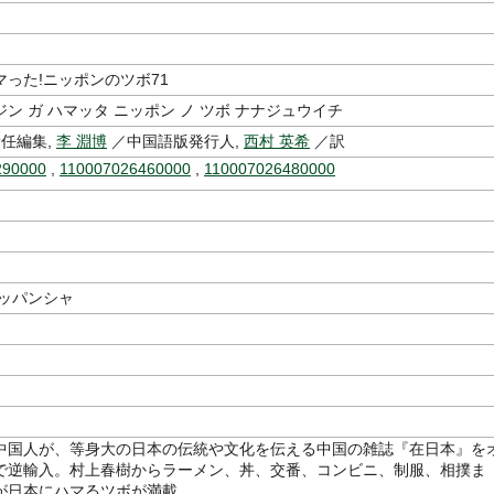
った!ニッポンのツボ71
ン ガ ハマッタ ニッポン ノ ツボ ナナジュウイチ
任編集,
李 淵博
／中国語版発行人,
西村 英希
／訳
290000
,
110007026460000
,
110007026480000
ュッパンシャ
中国人が、等身大の日本の伝統や文化を伝える中国の雑誌『在日本』を
で逆輸入。村上春樹からラーメン、丼、交番、コンビニ、制服、相撲ま
が日本にハマるツボが満載。