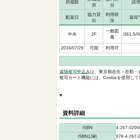
所蔵館
請
所
分
協力貸
利用状
配架日
返却
出
況
一般図
中央
2F
/361.5/
書
2016/07/29
可能
利用可
遠隔複写申込み
は、東京都在住・在勤・
複写カート機能には、Cookieを使用し
資料詳細
ISBN
4-267-0205
ISBN13桁
978-4-267-