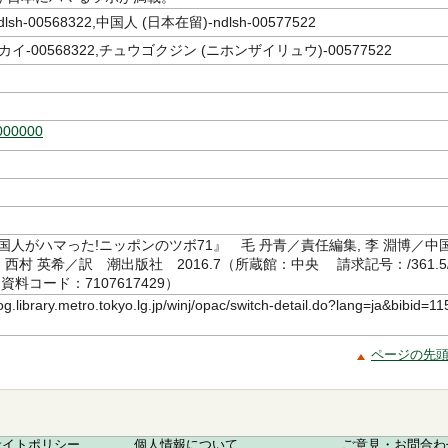
sh-00568322,中国人 (日本在留)-ndlsh-00577522
イ-00568322,チュウゴクジン (ニホンザイリュウ)-00577522
000000
国人がハマった!ニッポンのツボ71』 毛 丹青／責任編集, 李 淵博／中
, 西村 英希／訳 潮出版社 2016.7（所蔵館：中央 請求記号：/361.5/
6 資料コード：7107617429）
log.library.metro.tokyo.lg.jp/winj/opac/switch-detail.do?lang=ja&bibid=11
ページの先
サイトポリシー
個人情報について
ご意見・お問合わ