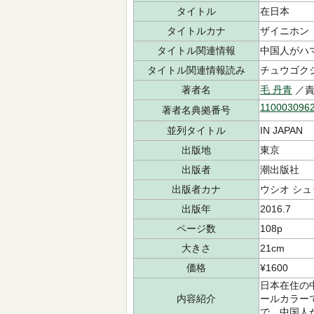
タイトル
在日本
タイトルカナ
ザイニホン
タイトル関連情報
中国人がハマ
タイトル関連情報読み
チュウゴクジ
著者名
毛 丹青
／責
110003096
著者名典拠番号
並列タイトル
IN JAPAN
出版地
東京
出版者
潮出版社
出版者カナ
ウシオ シ
出版年
2016.7
ページ数
108p
大きさ
21cm
価格
¥1600
日本在住の
内容紹介
ールカラー
で、中国人