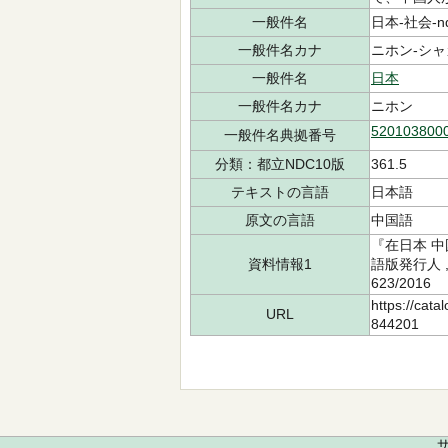
一般件名
日本-社会-ndl
一般件名カナ
ニホン-シャカ
一般件名
日本
一般件名カナ
ニホン
520103800
一般件名典拠番号
分類：都立NDC10版
361.5
テキストの言語
日本語
原文の言語
中国語
『在日本 中
資料情報1
語版発行人 
623/201
https://cata
URL
844201