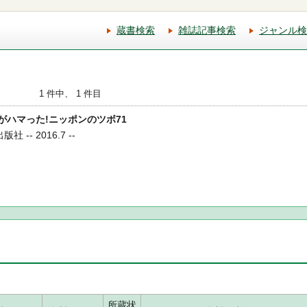
蔵書検索
雑誌記事検索
ジャンル検
1 件中、 1 件目
国人がハマった!ニッポンのツボ71
 -- 2016.7 --
所蔵状