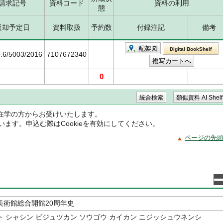
請求記号
資料コード
資料の利用
態
返却予定日
資料取扱
予約数
付録注記
備考
配架図
Digital BookShelf
.6/5003/2016
7107672340
0
在学の方からお受けいたします。
ています。申込む際はCookieを有効にしてください。
ページの先
美術館総合開館20周年史
 シャシン ビジュツカン ソウゴウ カイカン ニジッシュウネンシ