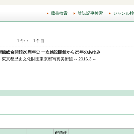
蔵書検索
雑誌記事検索
ジャンル検
1 件中、 1 件目
美術館総合開館20周年史 一次施設開館から25年のあゆみ
 東京都歴史文化財団東京都写真美術館 -- 2016.3 --
所蔵状