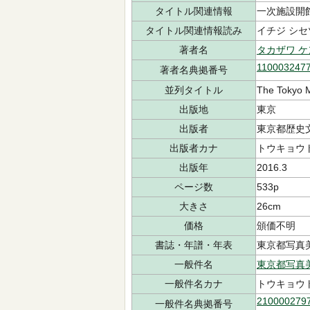
タイトル関連情報
一次施設開
タイトル関連情報読み
イチジ シセ
著者名
タカザワ ケ
110003247
著者名典拠番号
並列タイトル
The Tokyo 
出版地
東京
出版者
東京都歴史
出版者カナ
トウキョウト
出版年
2016.3
ページ数
533p
大きさ
26cm
価格
頒価不明
書誌・年譜・年表
東京都写真美
一般件名
東京都写真
一般件名カナ
トウキョウ
210000279
一般件名典拠番号