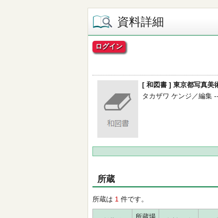
資料詳細
ログイン
[ 和図書 ] 東京都写真
タカザワ ケンジ／編集 --
所蔵
所蔵は
1
件です。
所蔵場