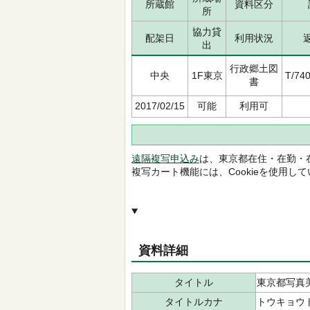
所蔵館
資料区分
所
協力貸
配架日
利用状況
出
行政郷土図
中央
1F東京
T/740
書
2017/02/15
可能
利用可
遠隔複写申込み
は、東京都在住・在勤・
複写カート機能には、Cookieを使用し
資料詳細
タイトル
東京都写真
タイトルカナ
トウキョウト