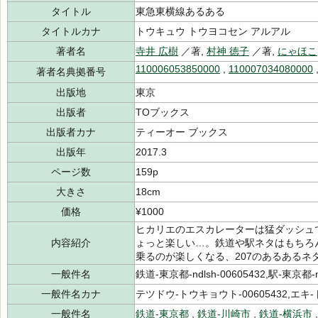
タイトル
東急東横線あるある
タイトルカナ
トウキュウ トウヨコセン アルアル
著者名
寺井 広樹
／著,
村神 徳子
／著,
にゃほこ
110006053850000
,
110007034080000
著者名典拠番号
出版地
東京
出版者
TOブックス
出版者カナ
ティーオー ブックス
出版年
2017.3
ページ数
159p
大きさ
18cm
価格
¥1000
ヒカリエのエスカレーターは猛ダッシュ
内容紹介
ょっと楽しい…。鉄道や駅ネタはもちろ
乗るのが楽しくなる、207のあるあるネ
一般件名
鉄道-東京都-ndlsh-00605432,駅-東京都-nd
一般件名カナ
テツドウ-トウキョウト-00605432,エキ-
一般件名
鉄道-東京都
,
鉄道-川崎市
,
鉄道-横浜市