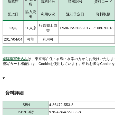
所蔵館
資料区分
請求記号
資料コード
所
協力貸
配架日
利用状況
返却予定日
資料取扱
出
行政郷土図
中央
1F東京
T/686.2/5203/2017
7108670618
書
2017/04/04
可能
利用可
遠隔複写申込み
は、東京都在住・在勤・在学の方からお受けいたしま
複写カート機能には、Cookieを使用しています。申込む際はCooki
資料詳細
ISBN
4-86472-553-8
ISBN13桁
978-4-86472-553-8