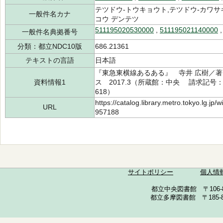
テツドウ-トウキョウト,テツドウ-カワサ
一般件名カナ
コウ デンテツ
511195020530000
,
511195021140000
一般件名典拠番号
分類：都立NDC10版
686.21361
テキストの言語
日本語
『東急東横線あるある』 寺井 広樹／著, 
資料情報1
ス 2017.3（所蔵館：中央 請求記号：T/6
618）
https://catalog.library.metro.tokyo.lg.jp
URL
957188
サイトポリシー
個人情
都立中央図書館 〒106-857
都立多摩図書館 〒185-852