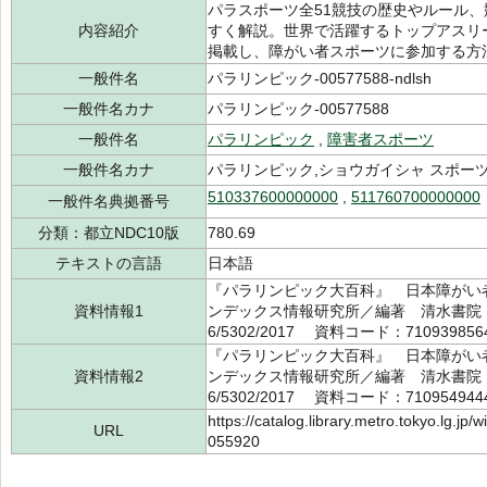
パラスポーツ全51競技の歴史やルール
内容紹介
すく解説。世界で活躍するトップアスリ
掲載し、障がい者スポーツに参加する方
一般件名
パラリンピック-00577588-ndlsh
一般件名カナ
パラリンピック-00577588
一般件名
パラリンピック
,
障害者スポーツ
一般件名カナ
パラリンピック,ショウガイシャ スポー
510337600000000
,
511760700000000
一般件名典拠番号
分類：都立NDC10版
780.69
テキストの言語
日本語
『パラリンピック大百科』 日本障がい者ス
資料情報1
ンデックス情報研究所／編著 清水書院 2
6/5302/2017 資料コード：710939856
『パラリンピック大百科』 日本障がい者ス
資料情報2
ンデックス情報研究所／編著 清水書院 2
6/5302/2017 資料コード：710954944
https://catalog.library.metro.tokyo.lg.jp
URL
055920