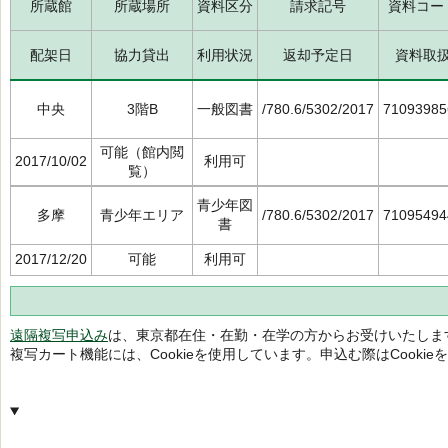
所蔵館
所蔵場所
資料区分
請求記号
資料コー
配架日
協力貸出
利用状況
返却予定日
資料取
中央
3階B
一般図書
/780.6/5302/2017
71093985
可能（館内閲
2017/10/02
利用可
覧）
青少年図
多摩
青少年エリア
/780.6/5302/2017
71095494
書
2017/12/20
可能
利用可
遠隔複写申込み
は、東京都在住・在勤・在学の方からお受けいたしま
複写カート機能には、Cookieを使用しています。申込む際はCooki