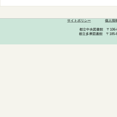
サイトポリシー
個人情
都立中央図書館 〒106-857
都立多摩図書館 〒185-852