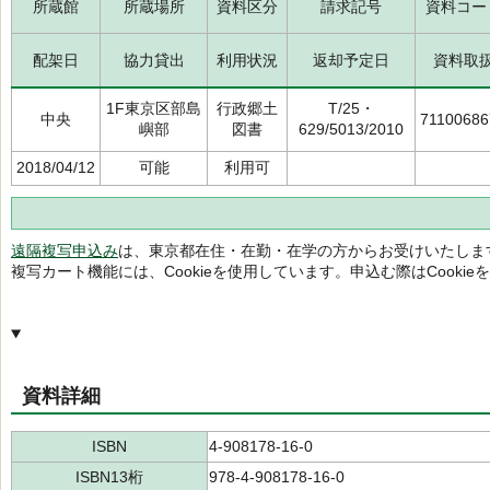
所蔵館
所蔵場所
資料区分
請求記号
資料コー
配架日
協力貸出
利用状況
返却予定日
資料取
1F東京区部島
行政郷土
T/25・
中央
71100686
嶼部
図書
629/5013/2010
2018/04/12
可能
利用可
遠隔複写申込み
は、東京都在住・在勤・在学の方からお受けいたしま
複写カート機能には、Cookieを使用しています。申込む際はCooki
資料詳細
ISBN
4-908178-16-0
ISBN13桁
978-4-908178-16-0