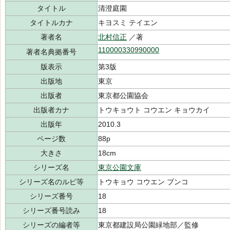
タイトル
清澄庭園
タイトルカナ
キヨスミ テイエン
著者名
北村信正
／著
110000330990000
著者名典拠番号
版表示
第3版
出版地
東京
出版者
東京都公園協会
出版者カナ
トウキョウト コウエン キョウカイ
出版年
2010.3
ページ数
88p
大きさ
18cm
シリーズ名
東京公園文庫
シリーズ名のルビ等
トウキョウ コウエン ブンコ
シリーズ番号
18
シリーズ番号読み
18
シリーズの編者等
東京都建設局公園緑地部／監修