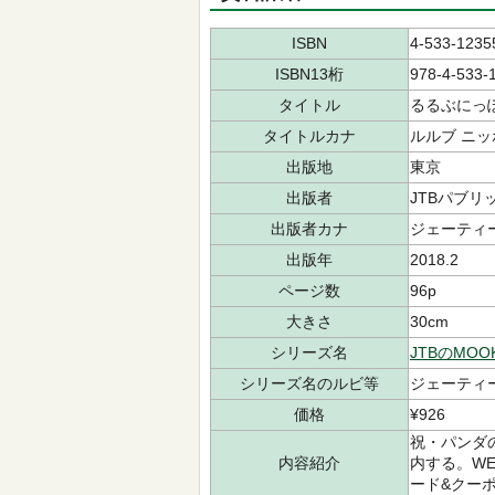
ISBN
4-533-1235
ISBN13桁
978-4-533-
タイトル
るるぶにっ
タイトルカナ
ルルブ ニッ
出版地
東京
出版者
JTBパブリ
出版者カナ
ジェーティ
出版年
2018.2
ページ数
96p
大きさ
30cm
シリーズ名
JTBのMOO
シリーズ名のルビ等
ジェーティー
価格
¥926
祝・パンダ
内容紹介
内する。W
ード&クーポ