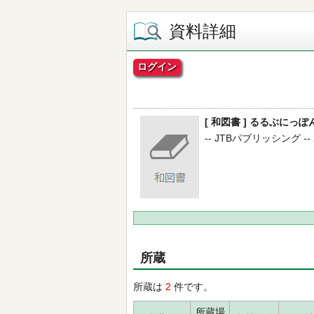
資料詳細
ログイン
[ 和図書 ] るるぶにっぽん
-- JTBパブリッシング -- 20
所蔵
所蔵は
2
件です。
所蔵場