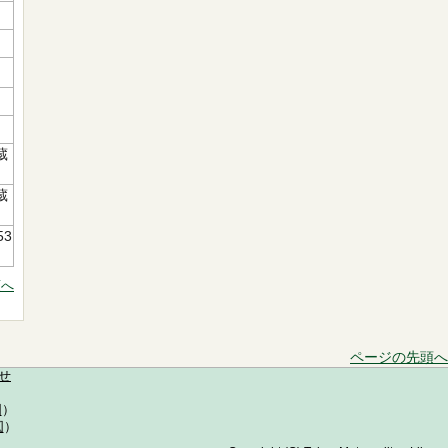
蔵
蔵
53
頭へ
ページの先頭へ
せ
図
）
図
）