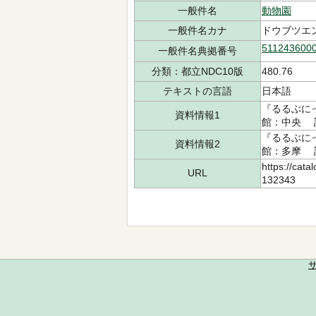
一般件名
動物園
一般件名カナ
ドウブツエ
511243600
一般件名典拠番号
分類：都立NDC10版
480.76
テキストの言語
日本語
『るるぶにっ
資料情報1
館：中央 請求
『るるぶにっ
資料情報2
館：多摩 請求
https://cata
URL
132343