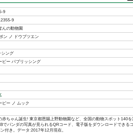
5-9
12355-9
ぽんの動物園
ポン ノ ドウブツエン
ッシング
ービー パブリッシング
K
ビー ノ ムック
の赤ちゃん誕生! 東京都恩賜上野動物園など、全国の動物スポット140を
EBでパンダの写真が見られるQRコード、電子版をダウンロードできる
ン付き。データ:2017年12月現在。