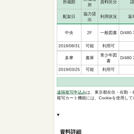
所蔵館
資料区分
所
協力貸
配架日
利用状況
返
出
中央
2F
一般図書
D/480.
2018/08/31
可能
利用可
青少年図
多摩
書庫
D/480.
書
2019/03/25
可能
利用可
遠隔複写申込み
は、東京都在住・在勤・
複写カート機能には、Cookieを使用し
資料詳細