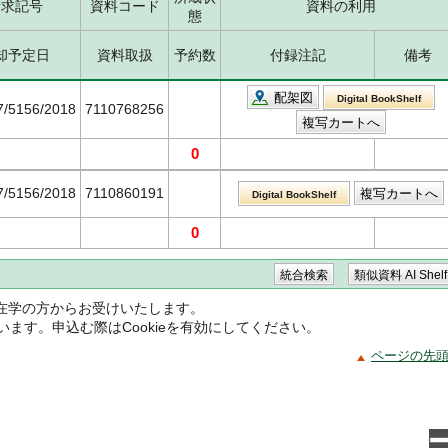
請求記号
資料コード
資料の利用
態
却予定日
資料取扱
予約数
付録注記
備考
配架図
Digital BookShelf
7/5156/2018
7110768256
0
7/5156/2018
7110860191
Digital BookShelf
0
在学の方からお受けいたします。
ています。申込む際はCookieを有効にしてください。
ページの先