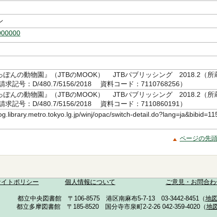
ン
000000
ぽんの動物園』（JTBのMOOK） JTBパブリッシング 2018.2（所
記号：D/480.7/5156/2018 資料コード：7110768256）
ぽんの動物園』（JTBのMOOK） JTBパブリッシング 2018.2（所
記号：D/480.7/5156/2018 資料コード：7110860191）
log.library.metro.tokyo.lg.jp/winj/opac/switch-detail.do?lang=ja&bibid=11
ページの先
サイトポリシー
個人情報について
ご意見・お問合わ
都立中央図書館 〒106-8575 港区南麻布5-7-13 03-3442-8451（
地
都立多摩図書館 〒185-8520 国分寺市泉町2-2-26 042-359-4020（
地