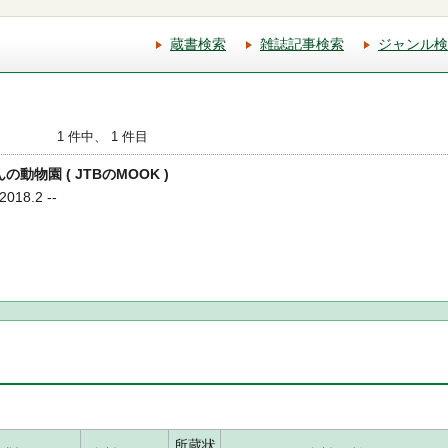
蔵書検索
雑誌記事検索
ジャンル検
1 件中、 1 件目
の動物園 ( JTBのMOOK )
18.2 --
所蔵状