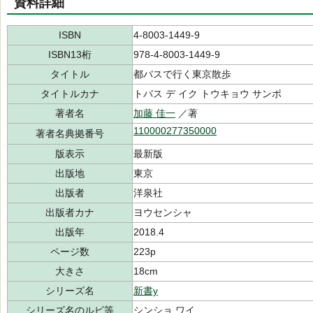
資料詳細
ISBN
4-8003-1449-9
ISBN13桁
978-4-8003-1449-9
タイトル
都バスで行く東京散歩
タイトルカナ
トバス デ イク トウキョウ サンポ
著者名
加藤 佳一
／著
110000277350000
著者名典拠番号
版表示
最新版
出版地
東京
出版者
洋泉社
出版者カナ
ヨウセンシャ
出版年
2018.4
ページ数
223p
大きさ
18cm
シリーズ名
新書y
シリーズ名のルビ等
シンショ ワイ