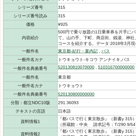
シリーズ番号
315
シリーズ番号読み
315
価格
¥925
500円で乗り放題の1日乗車券を片手に
内容紹介
て。山の手、下町、商店街、銭湯、神社
コースを紹介する。データ:2018年3月
一般件名
東京都-紀行・案内記
,
バス
一般件名カナ
トウキョウト-キコウ アンナイキ,バス
520130810070000
,
510316700000000
一般件名典拠番号
一般件名
東京都
一般件名カナ
トウキョウト
一般件名典拠番号
520130800000000
分類：都立NDC10版
291.36093
テキストの言語
日本語
『都バスで行く東京散歩』（新書y 315）
資料情報1
（所蔵館：中央 請求記号：T/290.9/547
『都バスで行く東京散歩』（新書y 315）
資料情報2