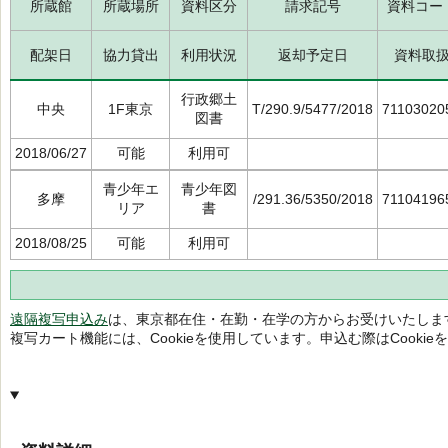
所蔵館
所蔵場所
資料区分
請求記号
資料コー
配架日
協力貸出
利用状況
返却予定日
資料取
行政郷土
中央
1F東京
T/290.9/5477/2018
71103020
図書
2018/06/27
可能
利用可
青少年エ
青少年図
多摩
/291.36/5350/2018
71104196
リア
書
2018/08/25
可能
利用可
遠隔複写申込み
は、東京都在住・在勤・在学の方からお受けいたしま
複写カート機能には、Cookieを使用しています。申込む際はCooki