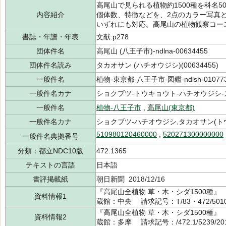
高尾山で見られる植物約1500種を科名
内容紹介
個体数、特徴などを、2点のカラー写真
いずれにも対応。高尾山の植物観察コー
書誌・年譜・年表
文献:p278
団体件名
高尾山 (八王子市)-ndlna-00634455
団体件名読み
タカオサン (ハチオウジシ)(00634455)
一般件名
植物-東京都-八王子市-図鑑-ndlsh-01077
一般件名カナ
ショクブツ-トウキョウト-ハチオウジシ-ズカ
一般件名
植物-八王子市
,
高尾山(東京都)
一般件名カナ
ショクブツ-ハチオウジシ,タカオサン(ト
510980120460000
,
520271300000000
一般件名典拠番号
分類：都立NDC10版
472.1365
テキストの言語
日本語
書評掲載紙
朝日新聞 2018/12/16
『高尾山全植物 草・木・シダ1500種』 
資料情報1
蔵館：中央 請求記号：T/83・472/5010
『高尾山全植物 草・木・シダ1500種』 
資料情報2
蔵館：多摩 請求記号：/472.1/5239/2