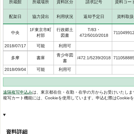
所蔵館
所蔵場所
資料区分
請求記号
資料コー
配架日
協力貸出
利用状況
返却予定日
資料取扱
1F東京市町
行政郷土
T/83・
中央
71104991
村部
図書
472/5010/2018
2018/07/17
可能
利用可
青少年図
多摩
書庫
/472.1/5239/2018
71105888
書
2018/09/04
可能
利用可
遠隔複写申込み
は、東京都在住・在勤・在学の方からお受けいたしま
複写カート機能には、Cookieを使用しています。申込む際はCooki
資料詳細