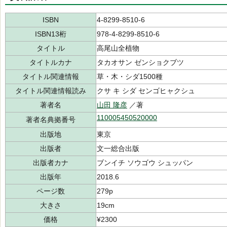
ISBN
4-8299-8510-6
ISBN13桁
978-4-8299-8510-6
タイトル
高尾山全植物
タイトルカナ
タカオサン ゼンショクブツ
タイトル関連情報
草・木・シダ1500種
タイトル関連情報読み
クサ キ シダ センゴヒャクシュ
著者名
山田 隆彦
／著
110005450520000
著者名典拠番号
出版地
東京
出版者
文一総合出版
出版者カナ
ブンイチ ソウゴウ シュッパン
出版年
2018.6
ページ数
279p
大きさ
19cm
価格
¥2300