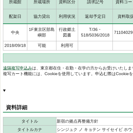
所蔵館
所蔵場所
資料区分
請求記号
資料コー
配架日
協力貸出
利用状況
返却予定日
資料取
1F東京区部島
行政郷土
T/36・
中央
71104029
嶼部
図書
518/5036/2018
2018/09/18
可能
利用可
遠隔複写申込み
は、東京都在住・在勤・在学の方からお受けいたしま
複写カート機能には、Cookieを使用しています。申込む際はCooki
資料詳細
タイトル
新宿の拠点再整備方針
タイトルカナ
シンジュク ノ キョテン サイセイビ ホ