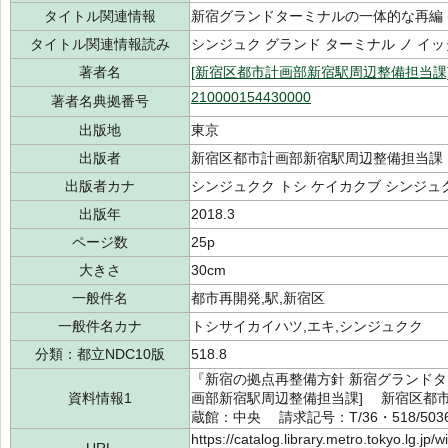
タイトル関連情報
新宿グランドターミナルの一体的な再編
タイトル関連情報読み
シンジュク グランド ターミナル ノ イ
著者名
[新宿区都市計画部新宿駅周辺整備担当課
210000154430000
著者名典拠番号
出版地
東京
出版者
新宿区都市計画部新宿駅周辺整備担当課
出版者カナ
シンジュクク トシ ケイカクブ シンジュ
出版年
2018.3
ページ数
25p
大きさ
30cm
一般件名
都市再開発,駅,新宿区
一般件名カナ
トシサイカイハツ,エキ,シンジュクク
分類：都立NDC10版
518.8
『新宿の拠点再整備方針 新宿グランドタ
資料情報1
画部新宿駅周辺整備担当課] 新宿区都市
蔵館：中央 請求記号：T/36・518/5036
https://catalog.library.metro.tokyo.lg.jp