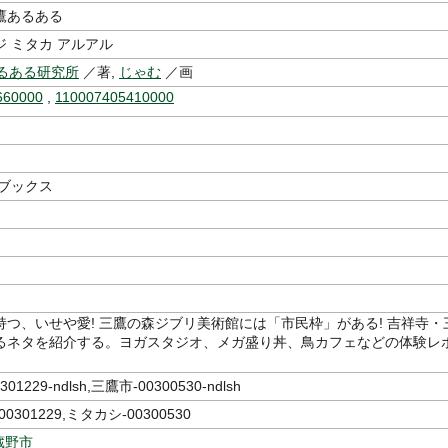
鷹あるある
 ミタカ アルアル
あるある研究所
／著,
じゃむ
／画
660000
,
110007405410000
 ブックス
持つ、いせや愛! 三鷹の森ジブリ美術館には「市民枠」がある! 吉祥寺・
るネタを紹介する。ヨガスタジオ、メガ盛り丼、鳥カフェなどの体験レ
。
1229-ndlsh,三鷹市-00300530-ndlsh
301229,ミタカシ-00300530
蔵野市