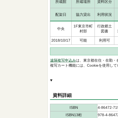
所蔵館
所蔵場所
資料区分
配架日
協力貸出
利用状況
1F東京市町
行政郷土
中央
村部
図書
2018/10/17
可能
利用可
遠隔複写申込み
は、東京都在住・在勤・
複写カート機能には、Cookieを使用し
資料詳細
ISBN
4-86472-71
ISBN13桁
978-4-8647