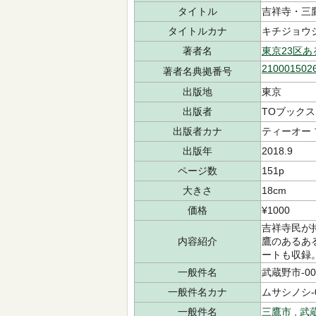
タイトル
吉祥寺・三
タイトルカナ
キチジョウジ
著者名
東京23区
210001502
著者名典拠番号
出版地
東京
出版者
TOブックス
出版者カナ
ティーオー
出版年
2018.9
ページ数
151p
大きさ
18cm
価格
¥1000
吉祥寺民が
内容紹介
鷹のあるあ
ートも収録
一般件名
武蔵野市-0030
一般件名カナ
ムサシノシ-00
一般件名
三鷹市
,
武