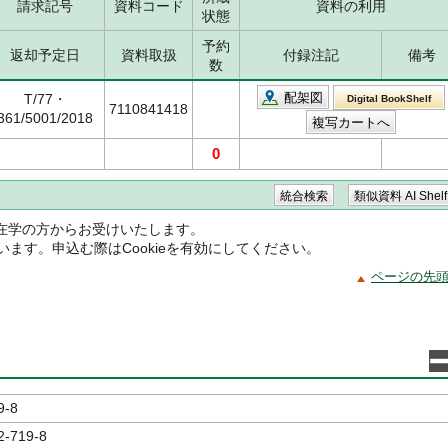
請求記号
資料コード
資料の利用
状態
予約
返却予定日
資料取扱
付録注記
備考
数
配架図
T/77・
Digital BookShelf
7110841418
361/5001/2018
0
在学の方からお受けいたします。
ています。申込む際はCookieを有効にしてください。
ページの先
9-8
2-719-8