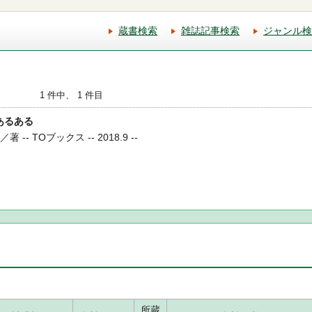
蔵書検索
雑誌記事検索
ジャンル検
1 件中、 1 件目
鷹あるある
- TOブックス -- 2018.9 --
所蔵