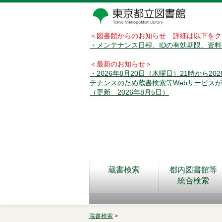
＜図書館からのお知らせ 詳細は以下をク
・メンテナンス日程、IDの有効期限、資
＜最新のお知らせ＞
・2026年8月20日（木曜日）21時から2
テナンスのため蔵書検索等Webサービス
（更新 2026年8月5日）
蔵書検索
都内図書館等
統合検索
蔵書検索
>