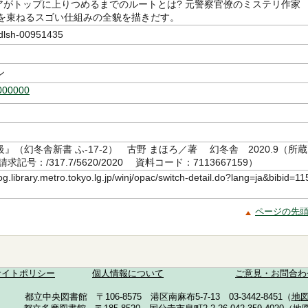
リアがトップに上りつめるまでのルートとは? 元警察官僚のミステリ作家
人を束ねるスゴい仕組みの全貌を描きだす。
sh-00951435
ン
000000
』（幻冬舎新書 ふ-17-2） 古野 まほろ／著 幻冬舎 2020.9（所蔵
記号：/317.7/5620/2020 資料コード：7113667159）
log.library.metro.tokyo.lg.jp/winj/opac/switch-detail.do?lang=ja&bibid=11
ページの先
サイトポリシー
個人情報について
ご意見・お問合わ
都立中央図書館 〒106-8575 港区南麻布5-7-13 03-3442-8451（
地