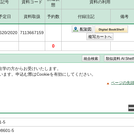
求記号
資料コード
資料の利用
態
予定日
資料取扱
予約数
付録注記
備考
配架図
Digital BookShelf
5620/2020
7113667159
0
在学の方からお受けいたします。
ています。申込む際はCookieを有効にしてください。
ページの先
1-5
98601-5