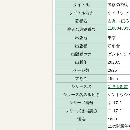
タイトル
警察の階級
タイトルカナ
ケイサツ ノ
著者名
古野 まほろ
110004893
著者名典拠番号
出版地
東京
出版者
幻冬舎
出版者カナ
ゲントウシ
出版年
2020.9
ページ数
252p
大きさ
18cm
シリーズ名
幻冬舎新書
シリーズ名のルビ等
ゲントウシ
シリーズ番号
ふ-17-2
シリーズ番号読み
フ-17-2
価格
¥860
11の階級