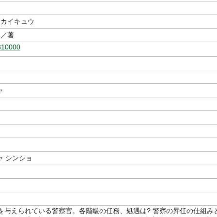
 カイキュウ
／著
310000
ャ
ャ シンショ
等を与えられている警察官。各階級の任務、処遇は? 警察の昇任の仕組み