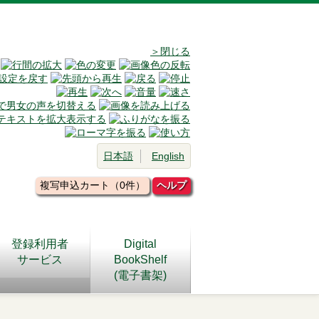
＞閉じる
日本語
English
複写申込カート（0件）
ヘルプ
登録利用者
Digital
サービス
BookShelf
(電子書架)