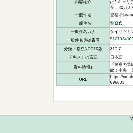
内容紹介
は? キャ
が、30万
一般件名
警察-日本-ndl
一般件名
警察官
一般件名カナ
ケイサツカ
510703400
一般件名典拠番号
分類：都立NDC10版
317.7
テキストの言語
日本語
『警察の階級
資料情報1
館：中央 請求
https://cata
URL
696033