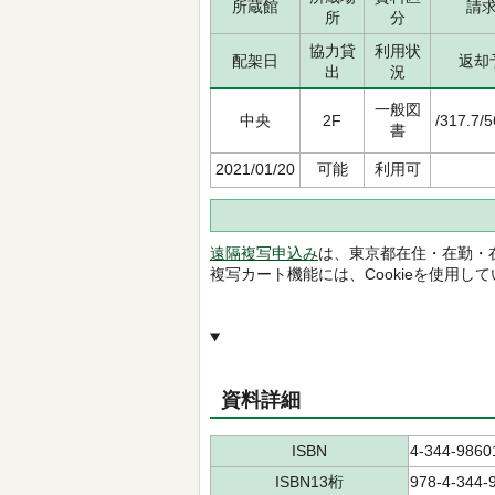
所蔵館
請
所
分
協力貸
利用状
配架日
返却
出
況
一般図
中央
2F
/317.7/
書
2021/01/20
可能
利用可
遠隔複写申込み
は、東京都在住・在勤・
複写カート機能には、Cookieを使用し
資料詳細
ISBN
4-344-9860
ISBN13桁
978-4-344-