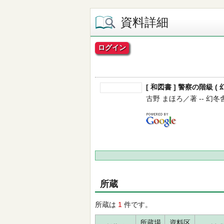
資料詳細
ログイン
[ 和図書 ] 警察の階級 ( 
古野 まほろ／著 -- 幻冬舎 --
所蔵
所蔵は
1
件です。
所蔵場
資料区