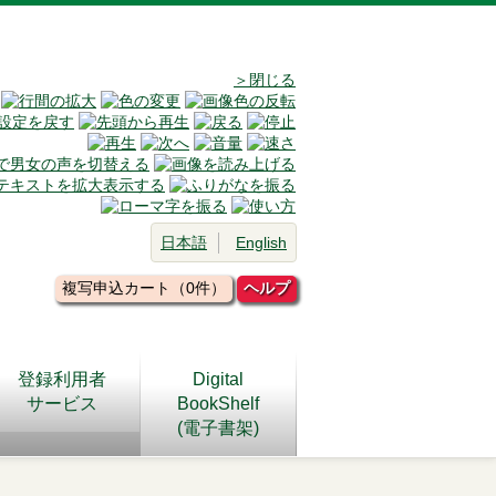
＞閉じる
日本語
English
複写申込カート（0件）
ヘルプ
登録利用者
Digital
サービス
BookShelf
(電子書架)