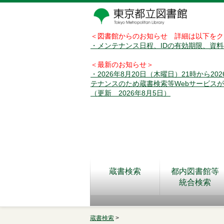
＜図書館からのお知らせ 詳細は以下をク
・メンテナンス日程、IDの有効期限、資
＜最新のお知らせ＞
・2026年8月20日（木曜日）21時から2
テナンスのため蔵書検索等Webサービス
（更新 2026年8月5日）
蔵書検索
都内図書館等
統合検索
蔵書検索
>