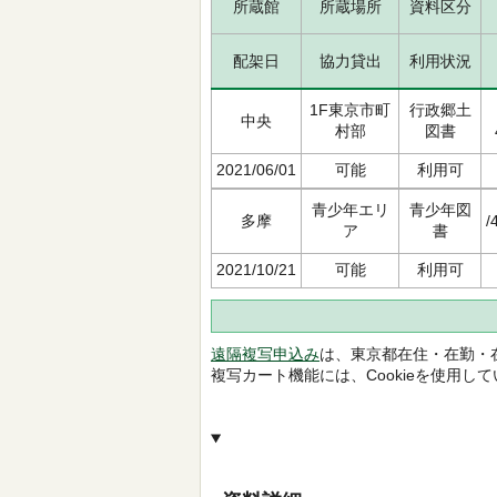
所蔵館
所蔵場所
資料区分
配架日
協力貸出
利用状況
1F東京市町
行政郷土
中央
村部
図書
2021/06/01
可能
利用可
青少年エリ
青少年図
多摩
/
ア
書
2021/10/21
可能
利用可
遠隔複写申込み
は、東京都在住・在勤・
複写カート機能には、Cookieを使用し