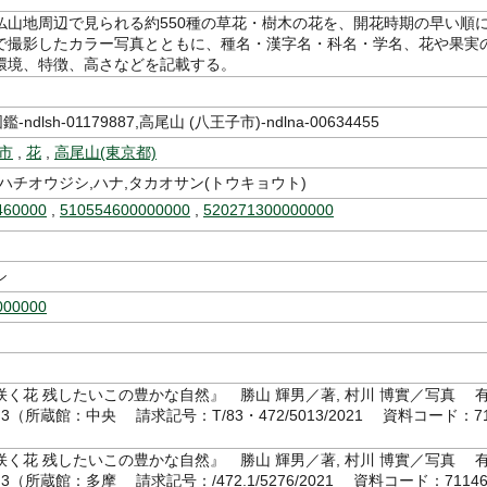
仏山地周辺で見られる約550種の草花・樹木の花を、開花時期の早い順
で撮影したカラー写真とともに、種名・漢字名・科名・学名、花や果実
環境、特徴、高さなどを記載する。
-ndlsh-01179887,高尾山 (八王子市)-ndlna-00634455
市
,
花
,
高尾山(東京都)
ハチオウジシ,ハナ,タカオサン(トウキョウト)
460000
,
510554600000000
,
520271300000000
シ
000000
咲く花 残したいこの豊かな自然』 勝山 輝男／著, 村川 博實／写真 
.3（所蔵館：中央 請求記号：T/83・472/5013/2021 資料コード：7
咲く花 残したいこの豊かな自然』 勝山 輝男／著, 村川 博實／写真 
.3（所蔵館：多摩 請求記号：/472.1/5276/2021 資料コード：71146