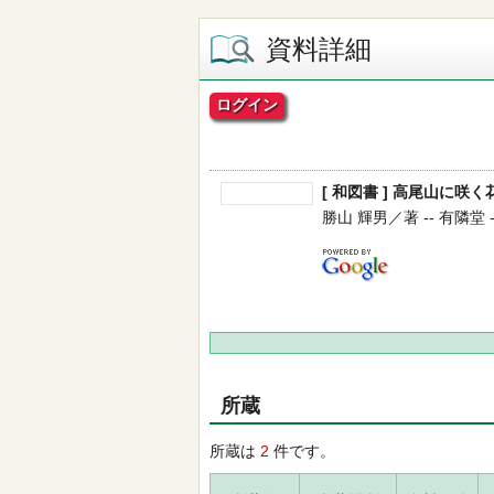
資料詳細
ログイン
[ 和図書 ] 高尾山に咲
勝山 輝男／著 -- 有隣堂 -- 
所蔵
所蔵は
2
件です。