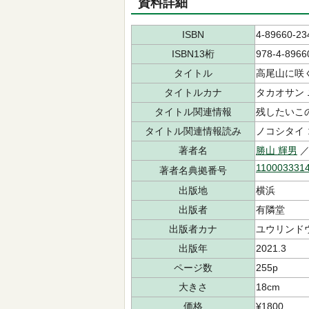
資料詳細
ISBN
4-89660-23
ISBN13桁
978-4-8966
タイトル
高尾山に咲
タイトルカナ
タカオサン 
タイトル関連情報
残したいこ
タイトル関連情報読み
ノコシタイ 
著者名
勝山 輝男
／
110003331
著者名典拠番号
出版地
横浜
出版者
有隣堂
出版者カナ
ユウリンド
出版年
2021.3
ページ数
255p
大きさ
18cm
価格
¥1800