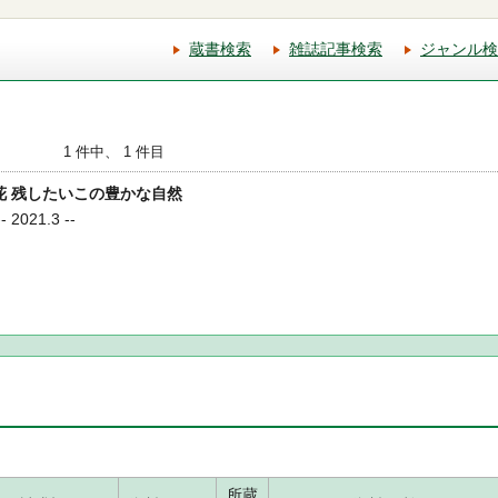
蔵書検索
雑誌記事検索
ジャンル検
1 件中、 1 件目
く花 残したいこの豊かな自然
2021.3 --
所蔵