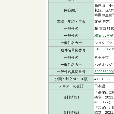
高尾山・小
内容紹介
収録。現地
時期や生息
書誌・年譜・年表
文献:巻末
一般件名
花-東京都-図鑑
一般件名
植物-八王子
一般件名カナ
ショクブツ-
510980120
一般件名典拠番号
一般件名
八王子市
一般件名カナ
ハチオウジ
一般件名典拠番号
520088200
分類：都立NDC10版
472.1365
テキストの言語
日本語
『高尾山に
資料情報1
隣堂 2021
4055122）
『高尾山に
資料情報2
隣堂 2021