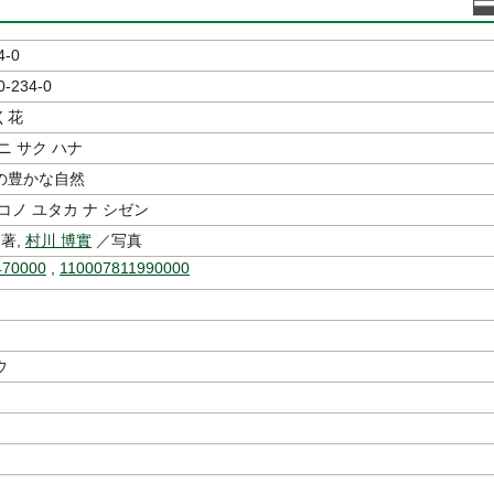
4-0
0-234-0
く花
ニ サク ハナ
の豊かな自然
コノ ユタカ ナ シゼン
著,
村川 博實
／写真
470000
,
110007811990000
ウ