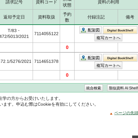
請求記号
資料コード
資料の利用
状態
予約
返却予定日
資料取扱
付録注記
備考
数
配架図
T/83・
Digital BookShelf
7114055122
472/5013/2021
0
配架図
Digital BookShelf
472.1/5276/2021
7114651378
0
在学の方からお受けいたします。
ています。申込む際はCookieを有効にしてください。
ページの先