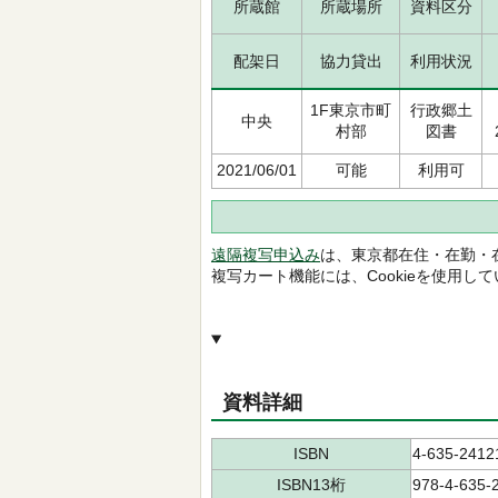
所蔵館
所蔵場所
資料区分
配架日
協力貸出
利用状況
1F東京市町
行政郷土
中央
村部
図書
2021/06/01
可能
利用可
遠隔複写申込み
は、東京都在住・在勤・
複写カート機能には、Cookieを使用し
資料詳細
ISBN
4-635-2412
ISBN13桁
978-4-635-