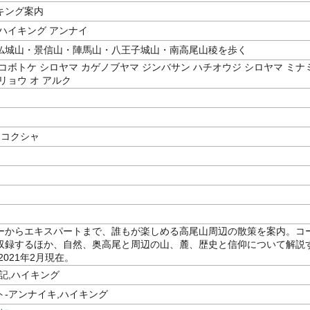
キング案内
ハイキング アンナイ
仏城山・景信山・陣馬山・八王子城山・南高尾山稜を歩く
コボトケ シロヤマ カゲノブヤマ ジンバサン ハチオウジ シロヤマ ミナ
リョウ オ アルク
イコクシャ
ーからエキスパートまで、誰もが楽しめる高尾山周辺の散策を案内。コ
収録するほか、自然、奥高尾と周辺の山、麓、歴史と信仰について解説
2021年2月現在。
記,ハイキング
ト-アンナイキ,ハイキング