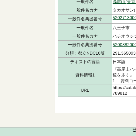
一般件名
高尾山(東京
一般件名カナ
タカオサン(
520271300
一般件名典拠番号
一般件名
八王子市
一般件名カナ
ハチオウジ
一般件名典拠番号
520088200
分類：都立NDC10版
291.365093
テキストの言語
日本語
『高尾山ハ
資料情報1
稜を歩く』 
1 資料コード
https://cata
URL
789812