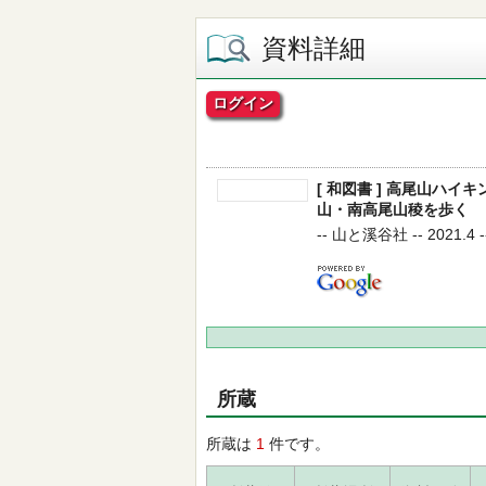
資料詳細
ログイン
[ 和図書 ] 高尾山ハ
山・南高尾山稜を歩く
-- 山と溪谷社 -- 2021.4 -
所蔵
所蔵は
1
件です。