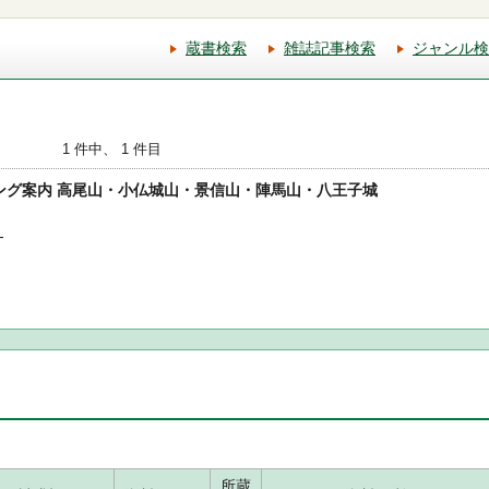
蔵書検索
雑誌記事検索
ジャンル検
1 件中、 1 件目
イキング案内 高尾山・小仏城山・景信山・陣馬山・八王子城
-
所蔵