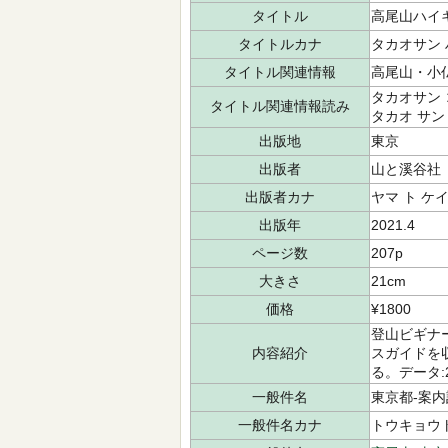
タイトル
高尾山ハイ
タイトルカナ
タカオサン 
タイトル関連情報
高尾山・小
タカオサン 
タイトル関連情報読み
タカオ サン
出版地
東京
出版者
山と溪谷社
出版者カナ
ヤマ ト ケ
出版年
2021.4
ページ数
207p
大きさ
21cm
価格
¥1800
登山ビギナ
内容紹介
スガイドを
る。データ:
一般件名
東京都-案内
一般件名カナ
トウキョウ