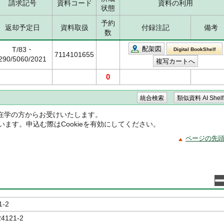
請求記号
資料コード
資料の利用
状態
予約
返却予定日
資料取扱
付録注記
備考
数
配架図
T/83・
Digital BookShelf
7114101655
290/5060/2021
0
在学の方からお受けいたします。
ています。申込む際はCookieを有効にしてください。
ページの先
1-2
24121-2