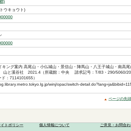
都)
トウキョウト)
000000
シ
000000
イキング案内 高尾山・小仏城山・景信山・陣馬山・八王子城山・南高尾
山と溪谷社 2021.4（所蔵館：中央 請求記号：T/83・290/5060/20
：7114101655）
log.library.metro.tokyo.lg.jp/winj/opac/switch-detail.do?lang=ja&bibid=11
ページの先
サイトポリシー
個人情報について
ご意見・お問合わ