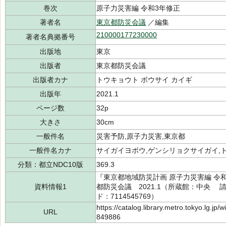
巻次
原子力災害編 令和3年修正
著者名
東京都防災会議
／編集
210000177230000
著者名典拠番号
出版地
東京
出版者
東京都防災会議
出版者カナ
トウキョウト ボウサイ カイギ
出版年
2021.1
ページ数
32p
大きさ
30cm
一般件名
災害予防,原子力災害,東京都
一般件名カナ
サイガイヨボウ,ゲンシリョクサイガイ,
分類：都立NDC10版
369.3
『東京都地域防災計画 原子力災害編 令
資料情報1
都防災会議 2021.1（所蔵館：中央 請求記号
ド：7114545769）
https://catalog.library.metro.tokyo.lg.jp
URL
849886