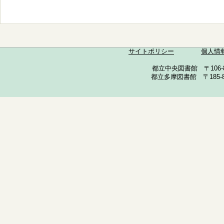
サイトポリシー
個人情
都立中央図書館 〒106-857
都立多摩図書館 〒185-852