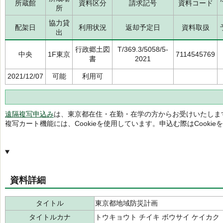
所蔵館
資料区分
請求記号
資料コード
所
協力貸
配架日
利用状況
返却予定日
資料取扱
出
行政郷土図
T/369.3/5058/5-
中央
1F東京
7114545769
書
2021
2021/12/07
可能
利用可
遠隔複写申込み
は、東京都在住・在勤・在学の方からお受けいたしま
複写カート機能には、Cookieを使用しています。申込む際はCooki
資料詳細
タイトル
東京都地域防災計画
タイトルカナ
トウキョウト チイキ ボウサイ ケイカク