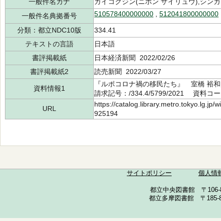
一般件名カナ
ガイコクジン(ニホン ザイリュウ),シン
510578400000000
,
512041800000000
一般件名典拠番号
分類：都立NDC10版
334.41
テキストの言語
日本語
書評掲載紙
日本経済新聞 2022/02/26
書評掲載紙2
読売新聞 2022/03/27
『ルポコロナ禍の移民たち』 室橋 裕和
資料情報1
請求記号：/334.4/5799/2021 資料コー
https://catalog.library.metro.tokyo.lg.jp
URL
925194
サイトポリシー
個人情
都立中央図書館 〒106-857
都立多摩図書館 〒185-852