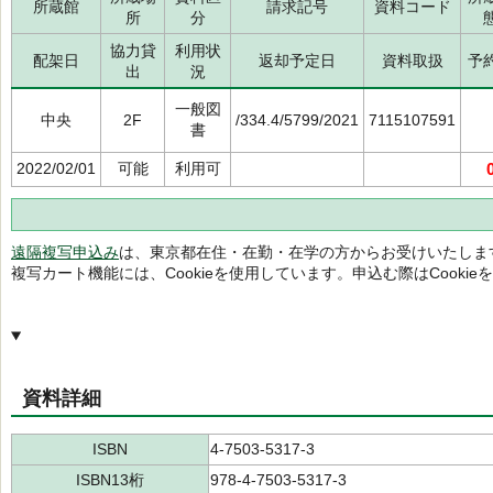
所蔵館
請求記号
資料コード
所
分
協力貸
利用状
配架日
返却予定日
資料取扱
予
出
況
一般図
中央
2F
/334.4/5799/2021
7115107591
書
2022/02/01
可能
利用可
遠隔複写申込み
は、東京都在住・在勤・在学の方からお受けいたしま
複写カート機能には、Cookieを使用しています。申込む際はCooki
資料詳細
ISBN
4-7503-5317-3
ISBN13桁
978-4-7503-5317-3