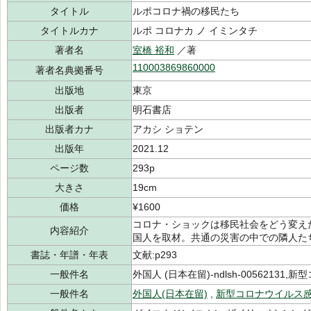
タイトル
ルポコロナ禍の移民たち
タイトルカナ
ルポ コロナカ ノ イミンタチ
著者名
室橋 裕和
／著
110003869860000
著者名典拠番号
出版地
東京
出版者
明石書店
出版者カナ
アカシ ショテン
出版年
2021.12
ページ数
293p
大きさ
19cm
価格
¥1600
コロナ・ショックは移民社会をどう変え
内容紹介
国人を取材。共通の災害の中での隣人た
書誌・年譜・年表
文献:p293
一般件名
外国人 (日本在留)-ndlsh-00562131,新
一般件名
外国人(日本在留)
,
新型コロナウイルス