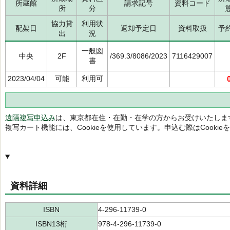
所蔵館
請求記号
資料コード
所
分
協力貸
利用状
配架日
返却予定日
資料取扱
予
出
況
一般図
中央
2F
/369.3/8086/2023
7116429007
書
2023/04/04
可能
利用可
遠隔複写申込み
は、東京都在住・在勤・在学の方からお受けいたしま
複写カート機能には、Cookieを使用しています。申込む際はCooki
資料詳細
ISBN
4-296-11739-0
ISBN13桁
978-4-296-11739-0