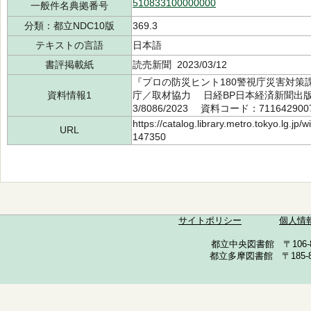
510833100000000
一般件名典拠番号
分類：都立NDC10版
369.3
テキストの言語
日本語
書評掲載紙
読売新聞 2023/03/12
『プロの防災ヒント180警視庁災害対策
資料情報1
庁／取材協力 日経BP日本経済新聞出版 2
3/8086/2023 資料コード：711642900
https://catalog.library.metro.tokyo.lg.jp
URL
147350
サイトポリシー
個人情
都立中央図書館 〒106-857
都立多摩図書館 〒185-852