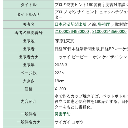
タイトル
プロの防災ヒント180警視庁災害対策課
プロ ノ ボウサイ ヒント ヒャクハチジュ
タイトルカナ
ター
著者名
日本経済新聞出版
／編,
警視庁
／取材協
210000364830000
,
210000143560000
著者名典拠番号
出版地
[東京],東京
出版者
日経BP日本経済新聞出版,日経BPマーケ
出版者カナ
ニッケイ ビーピー ニホン ケイザイ シ
出版年
2023.3
ページ数
222p
大きさ
19cm
価格
¥1200
水で作るカップ焼きそば、ペットボトル
内容紹介
役立つ知恵と便利技を180紹介する。
ターをもとに書籍化。
一般件名
災害予防
一般件名カナ
サイガイ ヨボウ