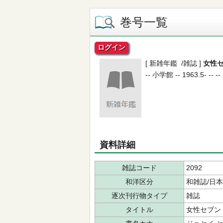
巻号一覧
ログイン
[ 新雑年鑑 /雑誌 ]
女性
-- 小学館 -- 1963.5- -- --
資料詳細
雑誌コード
2092
和洋区分
和雑誌/日
逐次刊行物タイプ
雑誌
タイトル
女性セブン