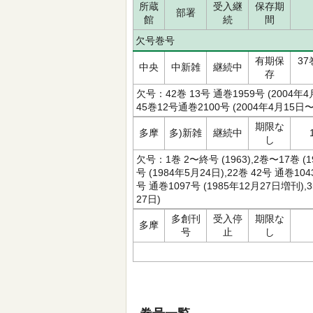
所蔵
受入継
保存期
部署
館
続
間
欠号巻号
有期保
37
中央
中新雑
継続中
存
欠号：42巻 13号 通巻1959号 (2004年4
45巻12号通巻2100号 (2004年4月15日〜
期限な
多摩
多)新雑
継続中
し
欠号：1巻 2〜終号 (1963),2巻〜17巻 (19
号 (1984年5月24日),22巻 42号 通巻104
号 通巻1097号 (1985年12月27日増刊),3
27日)
多創刊
受入停
期限な
多摩
号
止
し