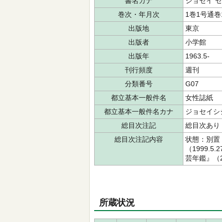
書名カナ
ジョセイ 
巻次・年月次
1巻1号通巻1
出版地
東京
出版者
小学館
出版年
1963.5-
刊行頻度
週刊
分類番号
G07
都立基本一般件名
女性誌紙
都立基本一般件名カナ
ジョセイシ
総目次注記
総目次あり
総目次注記内容
状態：別置
（1999.
芸年鑑』（2
所蔵状況