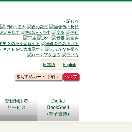
＞閉じる
日本語
English
複写申込カート（0件）
ヘルプ
登録利用者
Digital
サービス
BookShelf
(電子書架)