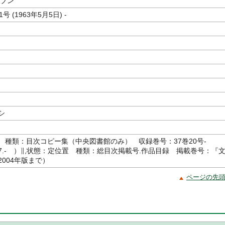
セブン
号 (1963年5月5日) -
シ
 種類：目次コピー集（中央図書館のみ） 収録巻号：37巻20号-
5.27.- ）∥,状態：定位置 種類：総目次掲載号.作品目録 掲載巻号：『
004年版まで）
ページの先