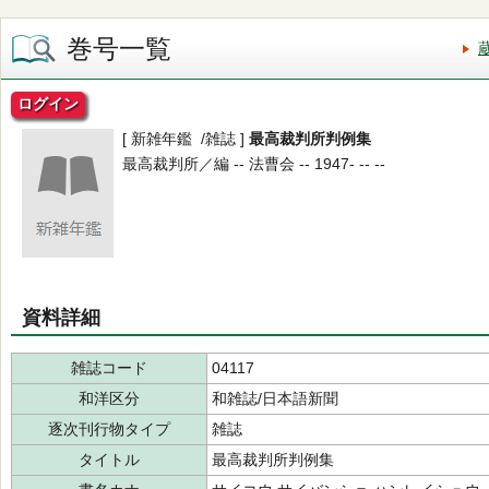
巻号一覧
ログイン
[ 新雑年鑑 /雑誌 ]
最高裁判所判例集
最高裁判所／編 -- 法曹会 -- 1947- -- --
資料詳細
雑誌コード
04117
和洋区分
和雑誌/日本語新聞
逐次刊行物タイプ
雑誌
タイトル
最高裁判所判例集