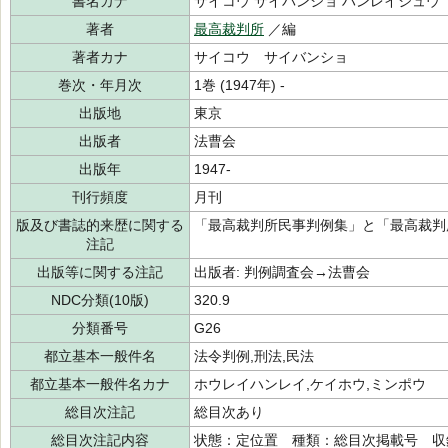
書名カナ
サイコウ サイバンショ ハンレイシュウ
著者
最高裁判所
／編
著者カナ
サイコウ サイバンショ
巻次・年月次
1巻 (1947年) -
出版地
東京
出版者
法曹会
出版年
1947-
刊行頻度
月刊
版及び書誌的来歴に関する
「最高裁判所民事判例集」と「最高裁判
注記
出版等に関する注記
出版者: 判例調査会→法曹会
NDC分類(10版)
320.9
分類番号
G26
都立基本一般件名
法令判例,刑法,民法
都立基本一般件名カナ
ホウレイハンレイ,ケイホウ,ミンポウ
総目次注記
総目次あり
総目次注記内容
状態：定位置 種類：総目次掲載号 収録巻号