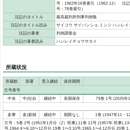
号：1962年16巻索引（1962.12）
号：78巻索引）
注記のタイトル
最高裁判所刑事判例集
注記のタイトル読み
サイコウ サイバンショ ミンジ ハンレイ
注記の著者
判例調査会
注記の著者読み
ハンレイチョウサカイ
所蔵状況
所蔵館
部署
受入継続
保存期間
欠号巻号
中央
中)社自
継続中
長期保存
79巻 1号 (2025
多摩
多)新雑
継続中
期限なし
1巻 (1947年11・1
欠号：5巻 2号 (1951年1月分（2）民事),11巻 11号 (1957年 民事),13巻 
号,1964.4〜6,10〜12月分,19巻 1〜3,10号,1965.1〜4,12月分,20巻 1,