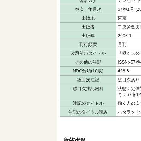
書名カナ
アンゼン ト
巻次・年月次
57巻1号 (2
出版地
東京
出版者
中央労働災
出版年
2006.1-
刊行頻度
月刊
改題前のタイトル
「働く人の
その他の注記
ISSN:-57巻
NDC分類(10版)
498.8
総目次注記
総目次あり
総目次注記内容
状態：定位置
号：57巻1
注記のタイトル
働く人の安
注記のタイトル読み
ハタラク ヒ
所蔵状況