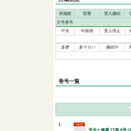
所蔵館
部署
受入継続
欠号巻号
中央
中新雑
受入停止
多摩
多マガバ
継続中
巻号一覧
1
NEW
安全と健康 77巻 8号 (20