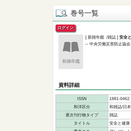
巻号一覧
ログイン
[ 新雑年鑑 /雑誌 ]
安全
-- 中央労働災害防止協会 -- 2
資料詳細
ISSN
1881-0462
和洋区分
和雑誌/日
逐次刊行物タイプ
雑誌
タイトル
安全と健康