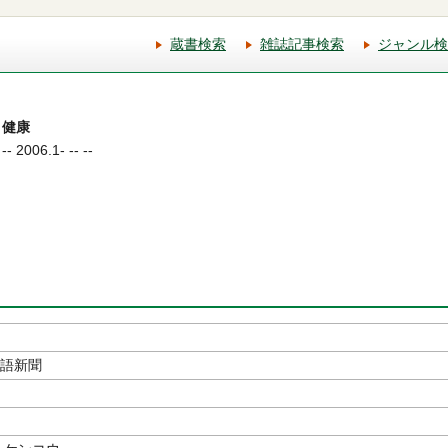
蔵書検索
雑誌記事検索
ジャンル検
と健康
006.1- -- --
本語新聞