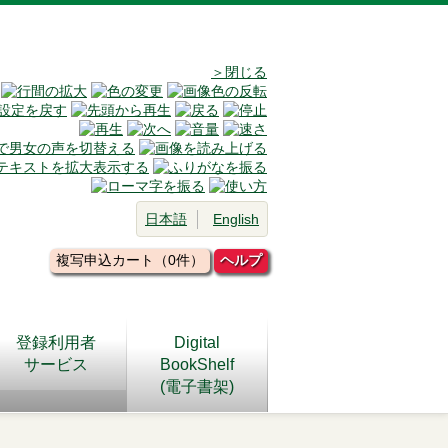
＞閉じる
日本語
English
複写申込カート（0件）
ヘルプ
登録利用者
Digital
サービス
BookShelf
(電子書架)