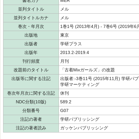
書名カナ
MER
並列タイトル
メル
並列タイトルカナ
メル
巻次・年月次
1巻1号 (2013年4月) - 7巻6号 (2019年6
出版地
東京
出版者
学研プラス
出版年
2013.2-2019.4
刊行頻度
月刊
改題前のタイトル
「古着Mixガールズ」の改題
出版等に関する注記
出版者:-3巻11号 (2015年11月) 学研パ
学研マーケティング
巻次年月次に関する注記
休刊
NDC分類(10版)
589.2
分類番号
G07
注記の著者
学研パブリッシング
注記の著者読み
ガッケンパブリッシング