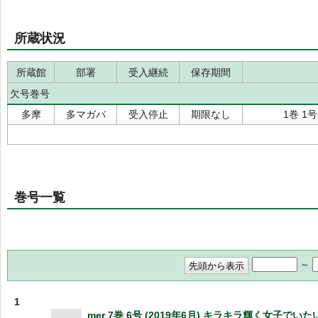
所蔵状況
所蔵館
部署
受入継続
保存期間
欠号巻号
多摩
多マガバ
受入停止
期限なし
1巻 1号
巻号一覧
～
1
mer 7巻 6号 (2019年6月) キラキラ輝く女子でい