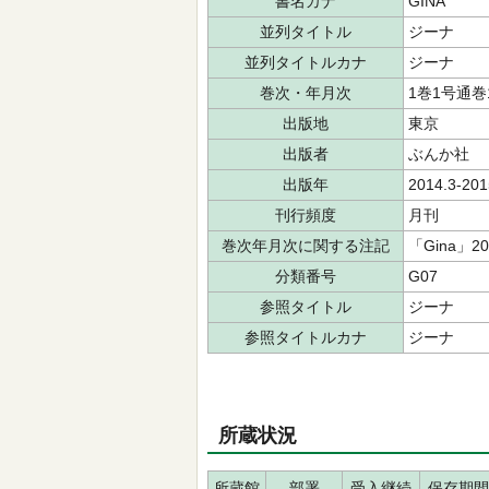
書名カナ
GINA
並列タイトル
ジーナ
並列タイトルカナ
ジーナ
巻次・年月次
1巻1号通巻1
出版地
東京
出版者
ぶんか社
出版年
2014.3-201
刊行頻度
月刊
巻次年月次に関する注記
「Gina」2
分類番号
G07
参照タイトル
ジーナ
参照タイトルカナ
ジーナ
所蔵状況
所蔵館
部署
受入継続
保存期間