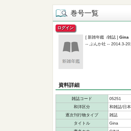
巻号一覧
ログイン
[ 新雑年鑑 /雑誌 ]
Gina
-- ぶんか社 -- 2014.3-2015
資料詳細
雑誌コード
05251
和洋区分
和雑誌/日
逐次刊行物タイプ
雑誌
タイトル
Gina