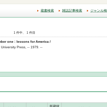
蔵書検索
雑誌記事検索
ジャンル検
1 件中、 1 件目
er one : lessons for America /
 University Press, -- 1979. --
所蔵状