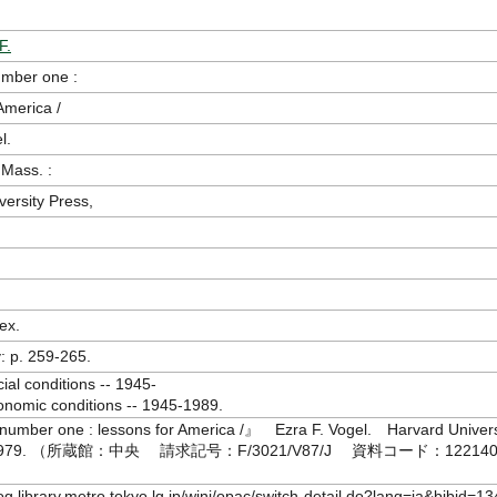
F.
mber one :
America /
l.
Mass. :
versity Press,
ex.
: p. 259-265.
ial conditions -- 1945-
onomic conditions -- 1945-1989.
umber one : lessons for America /』 Ezra F. Vogel. Harvard Univers
, 1979. （所蔵館：中央 請求記号：F/3021/V87/J 資料コード：122140
log.library.metro.tokyo.lg.jp/winj/opac/switch-detail.do?lang=ja&bibid=13