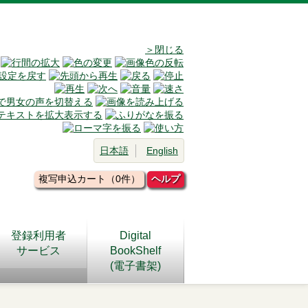
＞閉じる
日本語
English
複写申込カート（0件）
ヘルプ
登録利用者
Digital
サービス
BookShelf
(電子書架)