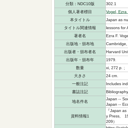
分類：NDC10版
302.1
個人著者標目
Vogel, Ezra 
本タイトル
Japan as nu
タイトル関連情報
lessons for 
著者名
Ezra F. Voge
出版地・頒布地
Cambridge, 
出版者・頒布者名
Harvard Uni
出版年・頒布年
1979.
数量
xi, 272 p. ;
大きさ
24 cm.
一般注記
Includes ind
書誌注記
Bibliography
Japan -- Soc
地名件名
Japan -- Ec
『Japan as n
資料情報1
y Press
209）
https://cata