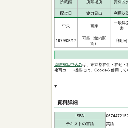
所蔵館
所蔵場所
資料区
配架日
協力貸出
利用状
一般洋
中央
書庫
書
可能（館内閲
1979/05/17
利用可
覧）
遠隔複写申込み
は、東京都在住・在勤・
複写カート機能には、Cookieを使用し
資料詳細
ISBN
067447215
テキストの言語
英語