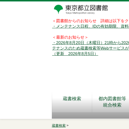
＜図書館からのお知らせ 詳細は以下をク
・メンテナンス日程、IDの有効期限、資
＜最新のお知らせ＞
・2026年8月20日（木曜日）21時から2
テナンスのため蔵書検索等Webサービス
（更新 2026年8月5日）
蔵書検索
都内図書館等
統合検索
蔵書検索
>