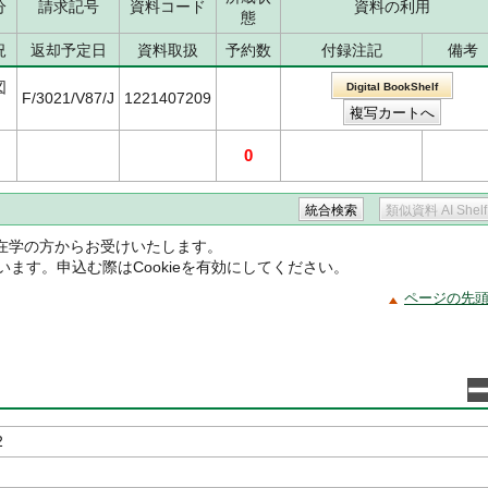
分
請求記号
資料コード
資料の利用
態
況
返却予定日
資料取扱
予約数
付録注記
備考
図
Digital BookShelf
F/3021/V87/J
1221407209
0
在学の方からお受けいたします。
ています。申込む際はCookieを有効にしてください。
ページの先
2