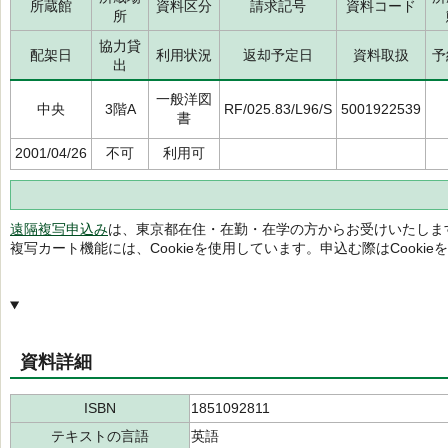
所蔵館
資料区分
請求記号
資料コード
所
協力貸
配架日
利用状況
返却予定日
資料取扱
予
出
一般洋図
中央
3階A
RF/025.83/L96/S
5001922539
書
2001/04/26
不可
利用可
遠隔複写申込み
は、東京都在住・在勤・在学の方からお受けいたしま
複写カート機能には、Cookieを使用しています。申込む際はCooki
資料詳細
ISBN
1851092811
テキストの言語
英語