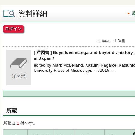
資料詳細
ログイン
1 件中、 1 件目
[ 洋図書 ] Boys love manga and beyond : history,
in Japan /
edited by Mark McLelland, Kazumi Nagaike, Katsuhi
University Press of Mississippi, -- c2015. --
所蔵
所蔵は
1
件です。