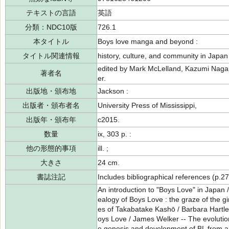
テキストの言語
英語
分類：NDC10版
726.1
本タイトル
Boys love manga and beyond :
タイトル関連情報
history, culture, and community in Japan 
edited by Mark McLelland, Kazumi Nag
著者名
er.
出版地・頒布地
Jackson :
出版者・頒布者名
University Press of Mississippi,
出版年・頒布年
c2015.
数量
ix, 303 p. :
他の形態的事項
ill. ;
大きさ
24 cm.
書誌注記
Includes bibliographical references (p.2
An introduction to "Boys Love" in Japan
ealogy of Boys Love : the graze of the g
es of Takabatake Kashō / Barbara Hartley 
oys Love / James Welker -- The evolution
e genesis and development of BL from a