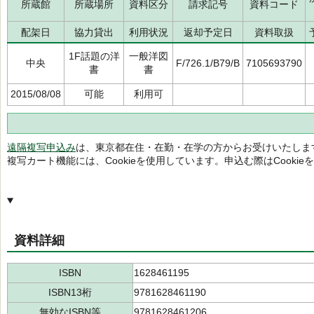
所蔵館
所蔵場所
資料区分
請求記号
資料コード
配架日
協力貸出
利用状況
返却予定日
資料取扱
1F話題の洋
一般洋図
中央
F/726.1/B79/B
7105693790
書
書
2015/08/08
可能
利用可
遠隔複写申込み
は、東京都在住・在勤・在学の方からお受けいたしま
複写カート機能には、Cookieを使用しています。申込む際はCooki
資料詳細
ISBN
1628461195
ISBN13桁
9781628461190
無効なISBN等
9781628461206