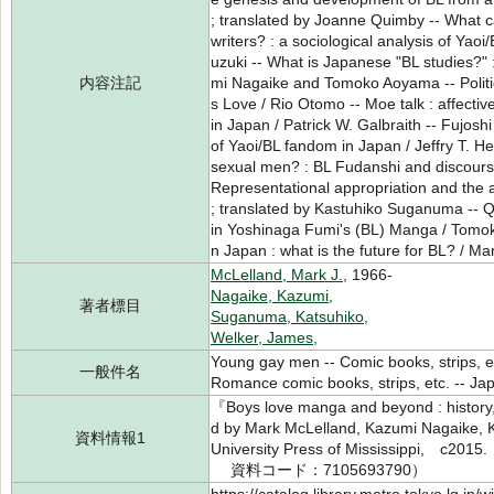
; translated by Joanne Quimby -- What 
writers? : a sociological analysis of Yaoi
uzuki -- What is Japanese "BL studies?" :
内容注記
mi Nagaike and Tomoko Aoyama -- Politic
s Love / Rio Otomo -- Moe talk : affect
in Japan / Patrick W. Galbraith -- Fujosh
of Yaoi/BL fandom in Japan / Jeffry T. 
sexual men? : BL Fudanshi and discours
Representational appropriation and the a
; translated by Kastuhiko Suganuma -- 
in Yoshinaga Fumi's (BL) Manga / Tomok
n Japan : what is the future for BL? / M
McLelland, Mark J.,
1966-
Nagaike, Kazumi,
著者標目
Suganuma, Katsuhiko,
Welker, James,
Young gay men -- Comic books, strips, e
一般件名
Romance comic books, strips, etc. -- Ja
『Boys love manga and beyond : history
d by Mark McLelland, Kazumi Nagaike
資料情報1
University Press of Mississippi
資料コード：7105693790）