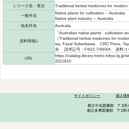
シリーズ名・巻次
Traditional herbal medicines for modern 
Native plants for cultivation -- Australia.
一般件名
Native plant industry -- Australia.
地名件名
Australia.
『Australian native plants : cultivation a
（Traditional herbal medicines for mod
資料情報1
wa, Fazal Sultanbawa. CRC Press, T
央 請求記号：F/622.7/A93/A 資料コー
https://catalog.library.metro.tokyo.lg.jp
URL
2021810
サイトポリシー
個人情
都立中央図書館 〒106-857
都立多摩図書館 〒185-852