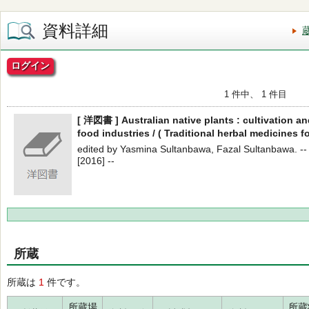
資料詳細
ログイン
1 件中、 1 件目
[ 洋図書 ] Australian native plants : cultivation an
food industries / ( Traditional herbal medicines f
edited by Yasmina Sultanbawa, Fazal Sultanbawa. -- 
[2016] --
所蔵
所蔵は
1
件です。
所蔵場
所蔵