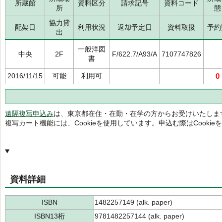
所蔵館
資料区分
請求記号
資料コード
所
態
協力貸
配架日
利用状況
返却予定日
資料取扱
予約
出
一般洋図
中央
2F
F/622.7/A93/A
7107747826
書
2016/11/15
可能
利用可
0
遠隔複写申込み
は、東京都在住・在勤・在学の方からお受けいたしま
複写カート機能には、Cookieを使用しています。申込む際はCooki
資料詳細
ISBN
1482257149 (alk. paper)
ISBN13桁
9781482257144 (alk. paper)