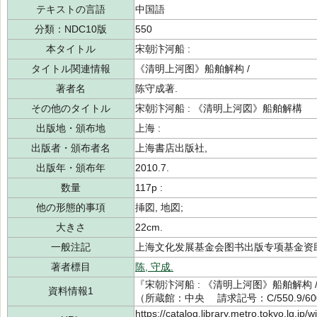
テキストの言語
中国語
分類：NDC10版
550
本タイトル
宋朝汴河船 :
タイトル関連情報
《清明上河图》船舶解构 /
著者名
陈守成著.
その他のタイトル
宋朝汴河船 : 《清明上河図》船舶解構
出版地・頒布地
上海 :
出版者・頒布者名
上海書店出版社,
出版年・頒布年
2010.7.
数量
117p :
他の形態的事項
挿図, 地図;
大きさ
22cm.
一般注記
上海文化发展基金会图书出版专项基金资
著者標目
陈, 守成.
『宋朝汴河船 : 《清明上河图》船舶解构 /
資料情報1
（所蔵館：中央 請求記号：C/550.9/600
https://catalog.library.metro.tokyo.lg.jp