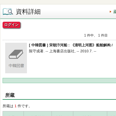
資料詳細
ログイン
1 件中、 1 件目
[ 中韓図書 ] 宋朝汴河船 : 《清明上河图》船舶解构 /
陈守成著. -- 上海書店出版社, -- 2010.7. --
所蔵
所蔵は
1
件です。