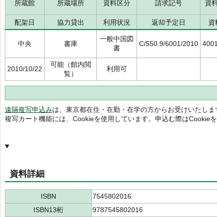
所蔵館
所蔵場所
資料区分
請求記号
資
配架日
協力貸出
利用状況
返却予定日
資
一般中国図
中央
書庫
C/550.9/6001/2010
400
書
可能（館内閲
2010/10/22
利用可
覧）
遠隔複写申込み
は、東京都在住・在勤・在学の方からお受けいたしま
複写カート機能には、Cookieを使用しています。申込む際はCooki
資料詳細
ISBN
7545802016
ISBN13桁
9787545802016