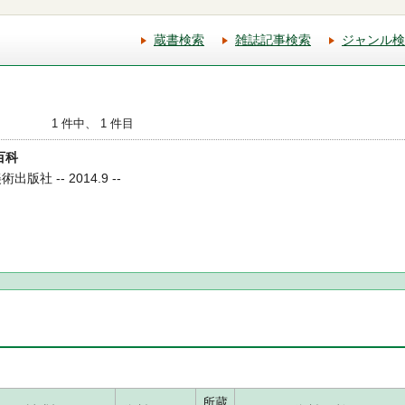
蔵書検索
雑誌記事検索
ジャンル検
1 件中、 1 件目
百科
版社 -- 2014.9 --
所蔵