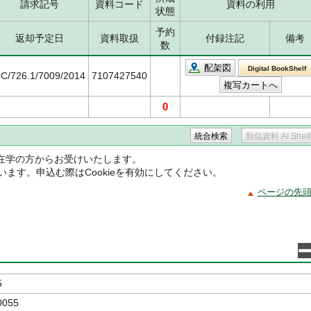
請求記号
資料コード
資料の利用
状態
予約
返却予定日
資料取扱
付録注記
備考
数
配架図
Digital BookShelf
C/726.1/7009/2014
7107427540
0
在学の方からお受けいたします。
ています。申込む際はCookieを有効にしてください。
ページの先
5
0055