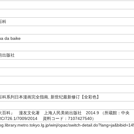
百科
a da baike
術出版社
百科系列日本漫画完全指南, 新世纪最新修订【全彩色】
大百科』 漫友文化著 上海人民美術出版社 2014.9 （所蔵館：中央
/726.1/7009/2014 資料コード：7107427540）
log.library.metro.tokyo.lg.jp/winj/opac/switch-detail.do?lang=ja&bibid=14