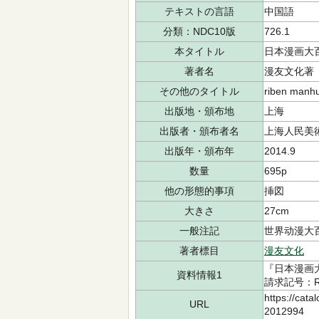
テキストの言語
中国語
分類：NDC10版
726.1
本タイトル
日本漫画大
著者名
漫友文化著
その他のタイトル
riben manhu
出版地・頒布地
上海
出版者・頒布者名
上海人民美
出版年・頒布年
2014.9
数量
695p
他の形態的事項
挿図
大きさ
27cm
一般注記
世界动漫大
著者標目
漫友文化
『日本漫画
資料情報1
請求記号：RC
https://cata
URL
2012994