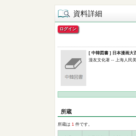
資料詳細
ログイン
[ 中韓図書 ] 日本漫画大
漫友文化著 -- 上海人民美術出
所蔵
所蔵は
1
件です。