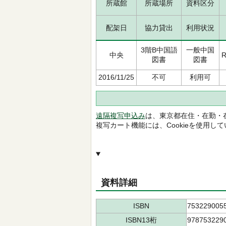
所蔵館
所蔵場所
資料区分
配架日
協力貸出
利用状況
3階B中国語
一般中国
中央
R
図書
図書
2016/11/25
不可
利用可
遠隔複写申込み
は、東京都在住・在勤・
複写カート機能には、Cookieを使用し
資料詳細
ISBN
753229005
ISBN13桁
978753229