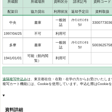
所蔵館
所蔵場所
資料区分
請求記号
資料コード
配架日
協力貸出
利用状況
返却予定日
資料取扱
一般雑
/ｹｲｼﾕﾂｼﾝﾁﾖ
中央
書庫
330077303
誌
ｳ//
1997/04/25
不可
利用可
一般雑
/ｹｲｼﾕﾂｼﾝﾁﾖ
多摩
書庫
500362575
誌
ｳ//
可能（館内閲
1941/01/01
利用可
覧）
遠隔複写申込み
は、東京都在住・在勤・在学の方からお受けいたしま
複写カート機能には、Cookieを使用しています。申込む際はCooki
資料詳細