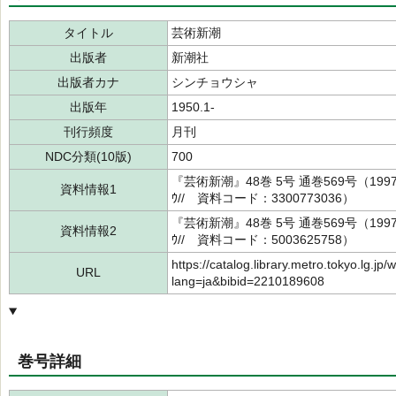
タイトル
芸術新潮
出版者
新潮社
出版者カナ
シンチョウシャ
出版年
1950.1-
刊行頻度
月刊
NDC分類(10版)
700
『芸術新潮』48巻 5号 通巻569号（199
資料情報1
ｳ// 資料コード：3300773036）
『芸術新潮』48巻 5号 通巻569号（199
資料情報2
ｳ// 資料コード：5003625758）
https://catalog.library.metro.tokyo.lg.jp/
URL
lang=ja&bibid=2210189608
巻号詳細