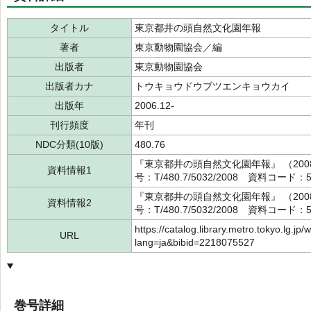
タイトル
東京都井の頭自然文化園年報
著者
東京動物園協会／編
出版者
東京動物園協会
出版者カナ
トウキョウドウブツエンキョウカイ
出版年
2006.12-
刊行頻度
年刊
NDC分類(10版)
480.76
『東京都井の頭自然文化園年報』 （20
資料情報1
号：T/480.7/5032/2008 資料コード：5
『東京都井の頭自然文化園年報』 （20
資料情報2
号：T/480.7/5032/2008 資料コード：5
https://catalog.library.metro.tokyo.lg.jp/
URL
lang=ja&bibid=2218075527
巻号詳細