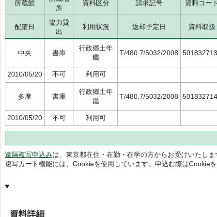
所蔵館
資料区分
請求記号
資料コー
所
協力貸
配架日
利用状況
返却予定日
資料取扱
出
行政郷土年
中央
書庫
T/480.7/5032/2008
50183271
鑑
2010/05/20
不可
利用可
行政郷土年
多摩
書庫
T/480.7/5032/2008
50183271
鑑
2010/05/20
不可
利用可
遠隔複写申込み
は、東京都在住・在勤・在学の方からお受けいたしま
複写カート機能には、Cookieを使用しています。申込む際はCooki
資料詳細