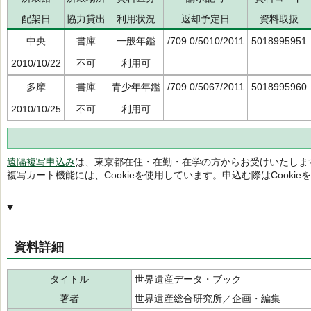
配架日
協力貸出
利用状況
返却予定日
資料取扱
中央
書庫
一般年鑑
/709.0/5010/2011
5018995951
2010/10/22
不可
利用可
多摩
書庫
青少年年鑑
/709.0/5067/2011
5018995960
2010/10/25
不可
利用可
遠隔複写申込み
は、東京都在住・在勤・在学の方からお受けいたしま
複写カート機能には、Cookieを使用しています。申込む際はCooki
資料詳細
タイトル
世界遺産データ・ブック
著者
世界遺産総合研究所／企画・編集