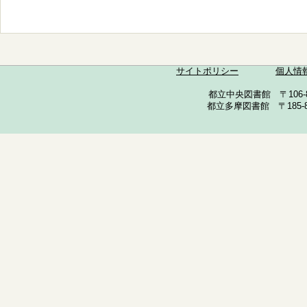
サイトポリシー
個人情
都立中央図書館 〒106-857
都立多摩図書館 〒185-852