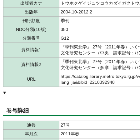
出版者カナ
トウホクゲイジュツコウカダイガクトウ
出版年
2004.10-2012.2
刊行頻度
季刊
NDC分類(10版)
380
分類番号
G12
『季刊東北学』 27号（2011年春）
資料情報1
文化研究センター（中央 請求記号：/ﾄｳﾎｸｶ
『季刊東北学』 27号（2011年春）
資料情報2
文化研究センター（多摩 請求記号：/ﾄｳﾎｸｶ
https://catalog.library.metro.tokyo.lg.jp/
URL
lang=ja&bibid=2218392948
巻号詳細
通巻
27号
年月次
2011年春