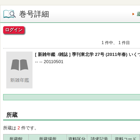
巻号詳細
ログイン
1 件中、 1 件目
[ 新雑年鑑 /雑誌 ] 季刊東北学 27号 (2011年春)
-- -- 20110501
所蔵
所蔵は
2
件です。
所蔵館
所蔵場所
資料区分
請求記号
資料コード