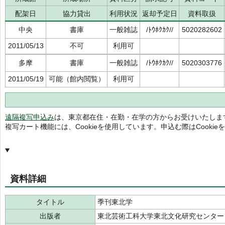
配架日
協力貸出
利用状況
返却予定日
資料取扱
中央
書庫
一般雑誌
/ﾄｳﾎｸｶｸ//
5020282602
2011/05/13
不可
利用可
多摩
書庫
一般雑誌
/ﾄｳﾎｸｶｸ//
5020303776
2011/05/19
可能（館内閲覧）
利用可
遠隔複写申込み
は、東京都在住・在勤・在学の方からお受けいたしま
複写カート機能には、Cookieを使用しています。申込む際はCooki
資料詳細
タイトル
季刊東北学
出版者
東北芸術工科大学東北文化研究センター