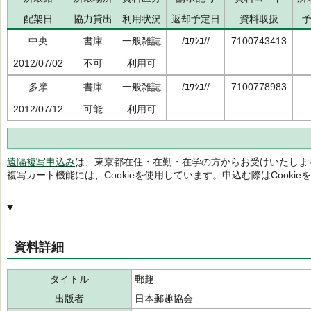
配架日
協力貸出
利用状況
返却予定日
資料取扱
中央
書庫
一般雑誌
/ﾕｳｼﾕ//
7100743413
2012/07/02
不可
利用可
多摩
書庫
一般雑誌
/ﾕｳｼﾕ//
7100778983
2012/07/12
可能
利用可
遠隔複写申込み
は、東京都在住・在勤・在学の方からお受けいたしま
複写カート機能には、Cookieを使用しています。申込む際はCooki
資料詳細
タイトル
郵趣
出版者
日本郵趣協会