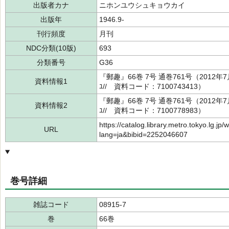
出版者カナ
ニホンユウシュキョウカイ
出版年
1946.9-
刊行頻度
月刊
NDC分類(10版)
693
分類番号
G36
『郵趣』66巻 7号 通巻761号（2012
資料情報1
ﾕ// 資料コード：7100743413）
『郵趣』66巻 7号 通巻761号（2012
資料情報2
ﾕ// 資料コード：7100778983）
https://catalog.library.metro.tokyo.lg.jp/
URL
lang=ja&bibid=2252046607
巻号詳細
雑誌コード
08915-7
巻
66巻