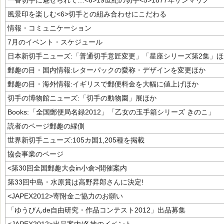
一番切手に魅せられて…<6>19世紀の切手<5>1877年サンマリノ
風景印を楽しむ<6>切手との組み合わせにこだわる
情報・コミュニケーション
7月のイベント・スケジュール
日本新切手ニューズ:「普通切手意匠変更」「星座シリーズ第2集」ほ
郵趣の目・国内情報:レターパックの愛称・デザインを変更ほか
郵趣の目・海外情報:イギリスで郵便料金を大幅に値上げほか
切手の博物館ニューズ:「切手の動物園」展ほか
Books:「全国郵便局名録2012」「乙女の玉手箱シリーズ きのこ」
読者のページ郵趣の縁側
世界新切手ニューズ:105カ国1,205種を掲載
協会事業のページ
<第30回全国郵趣大会in小倉>開催案内
第33回中島・水原賞は高野昇郎さんに決定!
<JAPEX2012>寄附金ご協力のお願い
「ゆうびんde自由研究・作品コンテスト2012」出品募集