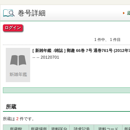
巻号詳細
ログイン
1 件中、 1 件目
[ 新雑年鑑 /雑誌 ] 郵趣 66巻 7号 通巻761号 (2012年
-- -- 20120701
所蔵
所蔵は
2
件です。
所蔵館
所蔵場所
資料区分
請求記号
資料コード
所