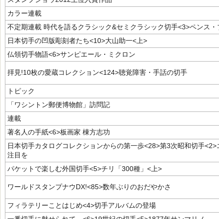
カラー連載
不定期連載 時代を語るクラシック&セミクラシック切手<3>ペンス・
日本切手の凹版彫刻者たち<10>大山助一<上>
仏領切手物語<6>サンピエール・ミクロン
拝見!10枚の愛蔵コレクション<124>聴覚障害・手話の切手
トピック
「ワシントン郵便博物館」訪問記
連載
著名人の手紙<6>板画家 棟方志功
日本切手カタログコレクションからの第一歩<28>第3次昭和切手<2
注目を
パケットで楽しむ外国切手<5>チリ「300種」<上>
ワールドスタンプナウDX!<85>数年ぶりのおだやかさ
フィラテリーことはじめ<4>切手アルバムの登場