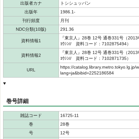
出版者カナ
トシシュッパン
出版年
1986.1-
刊行頻度
月刊
NDC分類(10版)
291.36
『東京人』28巻 12号 通巻331号（20
資料情報1
ﾖｳｼﾝ// 資料コード：7102875494）
『東京人』28巻 12号 通巻331号（20
資料情報2
ﾖｳｼﾝ// 資料コード：7102871735）
https://catalog.library.metro.tokyo.lg.jp/
URL
lang=ja&bibid=2252186584
巻号詳細
雑誌コード
16725-11
巻
28巻
号
12号