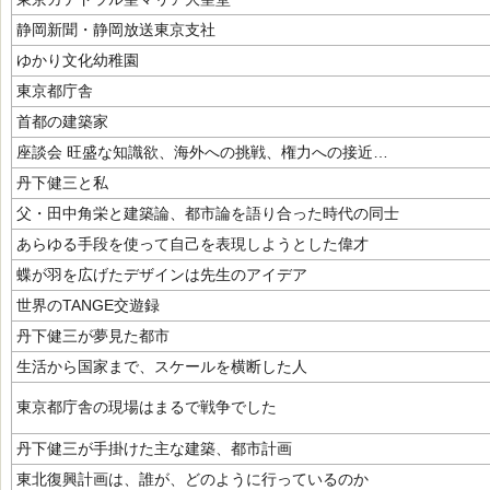
静岡新聞・静岡放送東京支社
ゆかり文化幼稚園
東京都庁舎
首都の建築家
座談会 旺盛な知識欲、海外への挑戦、権力への接近…
丹下健三と私
父・田中角栄と建築論、都市論を語り合った時代の同士
あらゆる手段を使って自己を表現しようとした偉才
蝶が羽を広げたデザインは先生のアイデア
世界のTANGE交遊録
丹下健三が夢見た都市
生活から国家まで、スケールを横断した人
東京都庁舎の現場はまるで戦争でした
丹下健三が手掛けた主な建築、都市計画
東北復興計画は、誰が、どのように行っているのか