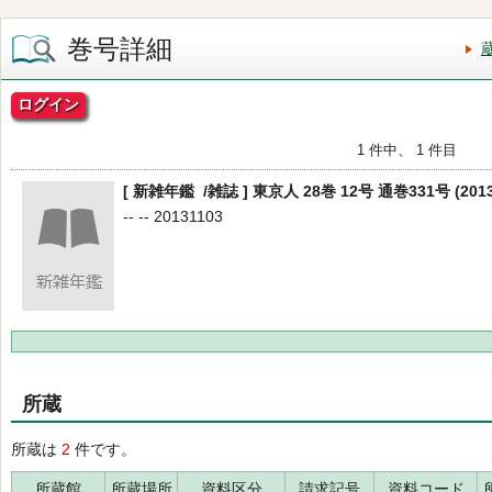
巻号詳細
ログイン
1 件中、 1 件目
[ 新雑年鑑 /雑誌 ] 東京人 28巻 12号 通巻331号 (201
-- -- 20131103
所蔵
所蔵は
2
件です。
所蔵館
所蔵場所
資料区分
請求記号
資料コード