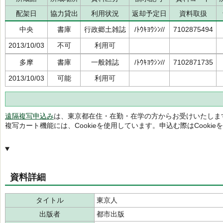
配架日
協力貸出
利用状況
返却予定日
資料取扱
中央
書庫
行政郷土雑誌
/ﾄｳｷﾖｳｼﾝ//
7102875494
2013/10/03
不可
利用可
多摩
書庫
一般雑誌
/ﾄｳｷﾖｳｼﾝ//
7102871735
2013/10/03
可能
利用可
遠隔複写申込み
は、東京都在住・在勤・在学の方からお受けいたしま
複写カート機能には、Cookieを使用しています。申込む際はCooki
資料詳細
タイトル
東京人
出版者
都市出版