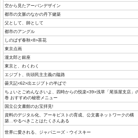
空から見たアーバンデザイン
都市の文脈のなかの丹下健築
父として、師として
都市のアングル
しのばず春秋<8>茶花
東京点画
瀧太郎と銀座
東京と、わくわく
エジプト、街頭民主主義の隘路
曇天記<62>出エジプトの半ばで
ちょいとごめんなさいよ、四時からの悦楽<39>浅草「尾張屋支店」
巻 おすすめの秘密メニュー
国立公文書館のお宝拝見!
資料のデジタル化、アーキビストの育成、公文書ネットワークの構
築…やるべきことはたくさんある
世界に愛される、ジャパニーズ・ウイスキー