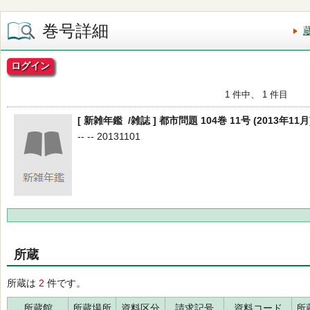
巻号詳細
ログイン
1 件中、 1 件目
[ 新雑年鑑 /雑誌 ] 都市問題 104巻 11号 (2013年11月
-- -- 20131101
所蔵
所蔵は
2
件です。
所蔵館
所蔵場所
資料区分
請求記号
資料コード
所