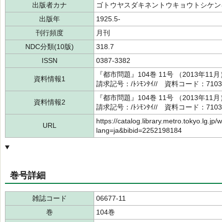
出版者カナ
ゴトウヤスダキネントウキョウトシケン
出版年
1925.5-
刊行頻度
月刊
NDC分類(10版)
318.7
ISSN
0387-3382
『都市問題』104巻 11号 （2013
資料情報1
請求記号：/ﾄｼﾓﾝﾀｲ// 資料コード：7103
『都市問題』104巻 11号 （2013
資料情報2
請求記号：/ﾄｼﾓﾝﾀｲ// 資料コード：7103
https://catalog.library.metro.tokyo.lg.jp/
URL
lang=ja&bibid=2252198184
巻号詳細
雑誌コード
06677-11
巻
104巻