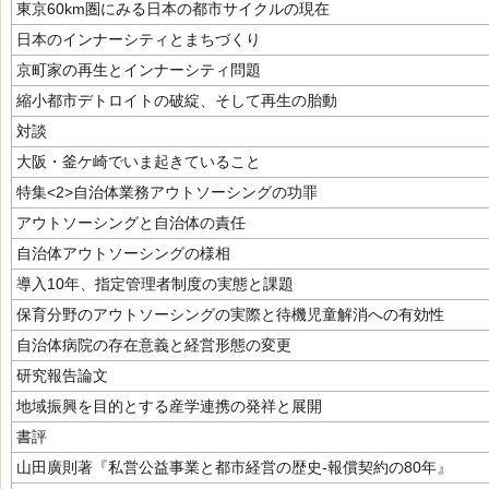
東京60km圏にみる日本の都市サイクルの現在
日本のインナーシティとまちづくり
京町家の再生とインナーシティ問題
縮小都市デトロイトの破綻、そして再生の胎動
対談
大阪・釜ケ崎でいま起きていること
特集<2>自治体業務アウトソーシングの功罪
アウトソーシングと自治体の責任
自治体アウトソーシングの様相
導入10年、指定管理者制度の実態と課題
保育分野のアウトソーシングの実際と待機児童解消への有効性
自治体病院の存在意義と経営形態の変更
研究報告論文
地域振興を目的とする産学連携の発祥と展開
書評
山田廣則著『私営公益事業と都市経営の歴史-報償契約の80年』