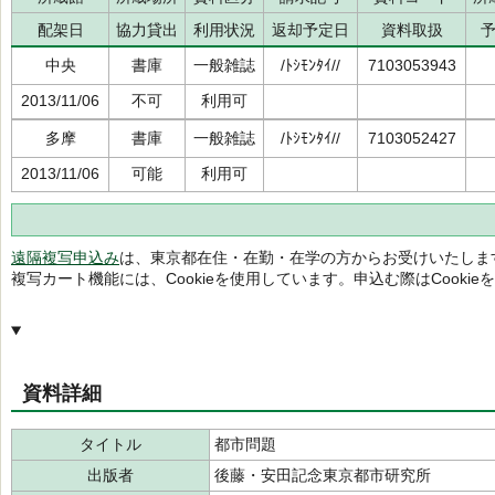
配架日
協力貸出
利用状況
返却予定日
資料取扱
中央
書庫
一般雑誌
/ﾄｼﾓﾝﾀｲ//
7103053943
2013/11/06
不可
利用可
多摩
書庫
一般雑誌
/ﾄｼﾓﾝﾀｲ//
7103052427
2013/11/06
可能
利用可
遠隔複写申込み
は、東京都在住・在勤・在学の方からお受けいたしま
複写カート機能には、Cookieを使用しています。申込む際はCooki
資料詳細
タイトル
都市問題
出版者
後藤・安田記念東京都市研究所