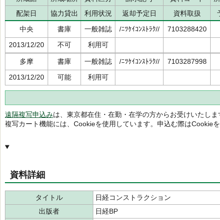
配架日
協力貸出
利用状況
返却予定日
資料取扱
中央
書庫
一般雑誌
/ﾆﾂｹｲｺﾝｽﾄﾗｸ//
7103288420
2013/12/20
不可
利用可
多摩
書庫
一般雑誌
/ﾆﾂｹｲｺﾝｽﾄﾗｸ//
7103287998
2013/12/20
可能
利用可
遠隔複写申込み
は、東京都在住・在勤・在学の方からお受けいたしま
複写カート機能には、Cookieを使用しています。申込む際はCooki
資料詳細
タイトル
日経コンストラクション
出版者
日経BP