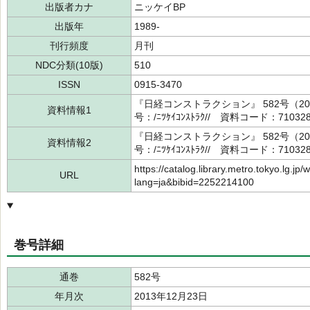
出版者カナ
ニッケイBP
出版年
1989-
刊行頻度
月刊
NDC分類(10版)
510
ISSN
0915-3470
『日経コンストラクション』 582号（20
資料情報1
号：/ﾆﾂｹｲｺﾝｽﾄﾗｸ// 資料コード：71032
『日経コンストラクション』 582号（20
資料情報2
号：/ﾆﾂｹｲｺﾝｽﾄﾗｸ// 資料コード：71032
https://catalog.library.metro.tokyo.lg.jp/
URL
lang=ja&bibid=2252214100
巻号詳細
通巻
582号
年月次
2013年12月23日