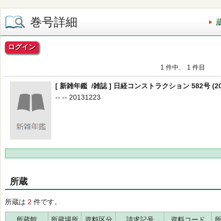
巻号詳細
ログイン
1 件中、 1 件目
[ 新雑年鑑 /雑誌 ] 日経コンストラクション 582号 (20
-- -- 20131223
所蔵
所蔵は
2
件です。
所蔵館
所蔵場所
資料区分
請求記号
資料コード