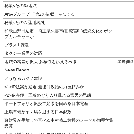
秘策<その6>地域
ANAグループ 「第2の故郷」をつくる
秘策<その7>聖地巡礼
和歌山県田辺市・埼玉県久喜市(旧鷲宮町)伝統文化かポッ
プカルチャーか
プラス1 課題
タクシー業界の対応
地域の格差が拡大 多様性を訴えるべき
星野佳路
News Report
どうなるカジノ建設
<1>IR法案が迷走 最後は政治の力技頼みか
<2>依存症、五輪めぐり入り乱れる官民の思惑
ポートフォリオ転換で足場を固める日本電産
上場準備がヤマ場を迎える日本郵政
政財界が手放しで喜べぬ中村修二教授のノーベル物理学賞
受賞