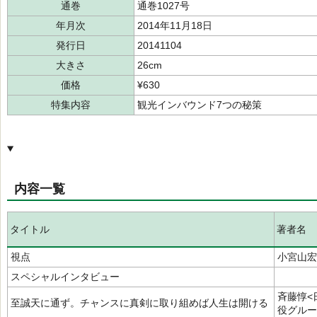
通巻
通巻1027号
年月次
2014年11月18日
発行日
20141104
大きさ
26cm
価格
¥630
特集内容
観光インバウンド7つの秘策
内容一覧
タイトル
著者名
視点
小宮山宏
スペシャルインタビュー
斉藤惇<
至誠天に通ず。チャンスに真剣に取り組めば人生は開ける
役グルー