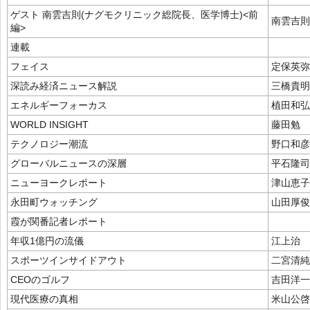
ゲスト 南雲吉則(ナグモクリニック総院長、医学博士)<前
南雲吉則
編>
連載
フェイス
定保英弥
深読み経済ニュース解説
三橋貴明
エネルギーフォーカス
植田和弘
WORLD INSIGHT
藤田勉
テクノロジー潮流
野口和彦
グローバルニュースの深層
平石隆司
ニューヨークレポート
津山恵子
永田町ウォッチング
山田厚俊
霞が関番記者レポート
年収1億円の流儀
江上治
スポーツインサイドアウト
二宮清純
CEOのゴルフ
吉田洋一
現代医療の真相
米山公啓