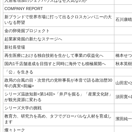
入居者増加のシェアハウスはなぜ人気なのか
COMPANY REPORT
新ブランドで世界市場に打って出るクロスカンパニーの大
石川康晴
いなる野望
金の卵発掘プロジェクト
起業家発掘の新たなステージへ
新社長登場
再生医療における独自技術を生かして事業の収益化へ
橋本せつ
国内1千店舗達成を目指すと同時に海外でも積極展開へ
秋本英樹
「公」を生きる
政局の台風の目・次世代の党幹事長が本音で語る政治歴30
山田宏<
年の真実<前編>
シリーズ温故知新<第14回>「井戸を掘る」「産業文化財」
須田寛<
が観光資源に変わる
シリーズ大学の挑戦
教育力、研究力を高め、タフでグローバルな人材を育成し
濱田純一
ます
燦々トーク