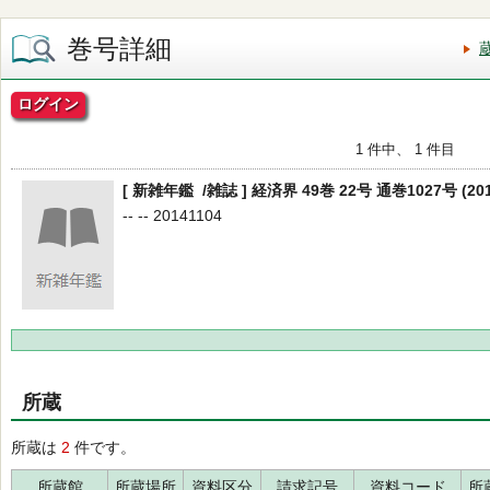
巻号詳細
ログイン
1 件中、 1 件目
[ 新雑年鑑 /雑誌 ] 経済界 49巻 22号 通巻1027号 (20
-- -- 20141104
所蔵
所蔵は
2
件です。
所蔵館
所蔵場所
資料区分
請求記号
資料コード
所