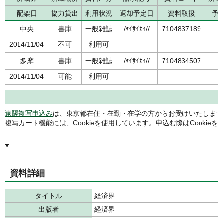
配架日
協力貸出
利用状況
返却予定日
資料取扱
中央
書庫
一般雑誌
/ｹｲｻｲｶｲ//
7104837189
2014/11/04
不可
利用可
多摩
書庫
一般雑誌
/ｹｲｻｲｶｲ//
7104834507
2014/11/04
可能
利用可
遠隔複写申込み
は、東京都在住・在勤・在学の方からお受けいたしま
複写カート機能には、Cookieを使用しています。申込む際はCooki
資料詳細
タイトル
経済界
出版者
経済界