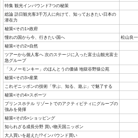
特集 観光インバウンド7つの秘策
総論 訪日観光客3千万人に向けて、知っておきたい日本の
潜在力
秘策<その1>政府
憧れの国から今、行きたい国へ
松山良一
秘策<その2>自然
ツアーから個人客へ 次のステージに入った富士山観光富士
急グループ
「スノーモンキー」のほんとうの価値 地獄谷野猿公苑
秘策<その3>産業
これぞニッポンの技術「学ぶ、知る、遊ぶ」で魅了する
秘策<その4>スポーツ
プリンスホテル リゾートでのアクティビティにグループの
強みを発揮
秘策<その5>ショッピング
知られざる成長分野 買い物天国ニッポン
大人買いを超えた!?インバウンド買い