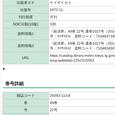
出版者カナ
ケイザイカイ
出版年
1972.11-
刊行頻度
月刊
NDC分類(10版)
330
『経済界』49巻 22号 通巻1027号（2
資料情報1
号：/ｹｲｻｲｶｲ// 資料コード：71048371
『経済界』49巻 22号 通巻1027号（2
資料情報2
号：/ｹｲｻｲｶｲ// 資料コード：71048345
https://catalog.library.metro.tokyo.lg.jp/
URL
lang=ja&bibid=2252315553
巻号詳細
雑誌コード
25093-11/18
巻
49巻
号
22号