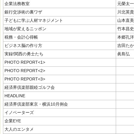
企業法務教室
元榮太一
銀行交渉術の裏ワザ
川北英貴
子どもに学ぶ人材マネジメント
山本直美
地域が変えるニッポン
竹本昌史
税務・会計心得帳
本郷孔洋
ビジネス脳の作り方
吉田たか
実録!関西の勇士たち
眞島弘
PHOTO REPORT<1>
PHOTO REPORT<2>
PHOTO REPORT<3>
経済界倶楽部親睦ゴルフ会
HEADLINE
経済界倶楽部東京・横浜10月例会
イノベーターズ
企業EYE
大人のエンタメ