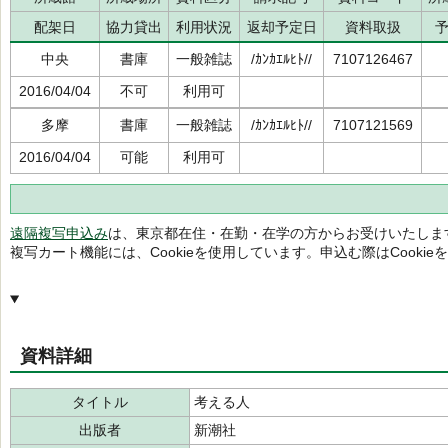
配架日
協力貸出
利用状況
返却予定日
資料取扱
中央
書庫
一般雑誌
/ｶﾝｶｴﾙﾋﾄ//
7107126467
2016/04/04
不可
利用可
多摩
書庫
一般雑誌
/ｶﾝｶｴﾙﾋﾄ//
7107121569
2016/04/04
可能
利用可
遠隔複写申込み
は、東京都在住・在勤・在学の方からお受けいたしま
複写カート機能には、Cookieを使用しています。申込む際はCooki
資料詳細
タイトル
考える人
出版者
新潮社