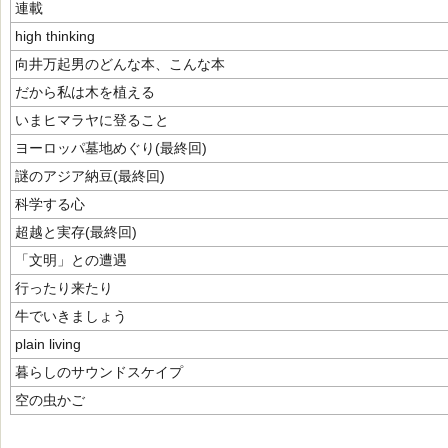
連載
high thinking
向井万起男のどんな本、こんな本
だから私は木を植える
いまヒマラヤに登ること
ヨーロッパ墓地めぐり(最終回)
謎のアジア納豆(最終回)
科学する心
超越と実存(最終回)
「文明」との遭遇
行ったり来たり
牛でいきましょう
plain living
暮らしのサウンドスケイプ
空の虫かご