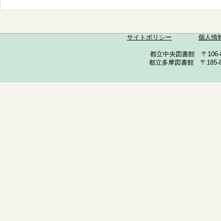
サイトポリシー
個人情
都立中央図書館 〒106-857
都立多摩図書館 〒185-852