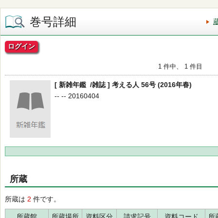
巻号詳細
ログイン
1 件中、 1 件目
[ 新雑年鑑 /雑誌 ] 考える人 56号 (2016年春)
-- -- 20160404
所蔵
所蔵は
2
件です。
所蔵館
所蔵場所
資料区分
請求記号
資料コード
所