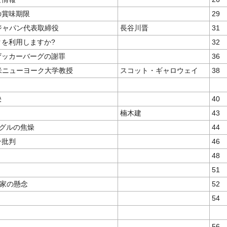
の賞味期限
29
クジャパン代表取締役
長谷川晋
31
クを利用しますか?
32
ザッカーバーグの謝罪
36
●米ニューヨーク大学教授
スコット・ギャロウェイ
38
決
40
楠木建
43
ーグルの焦燥
44
ン批判
46
48
51
家の懸念
52
54
56