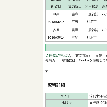
配架日
協力貸出
利用状況
返
中央
書庫
一般雑誌
/ﾄｳ
2018/05/14
不可
利用可
多摩
書庫
一般雑誌
/ﾄｳ
2018/05/14
可能
利用可
遠隔複写申込み
は、東京都在住・在勤・
複写カート機能には、Cookieを使用し
資料詳細
タイトル
週刊東洋経
出版者
東洋経済新