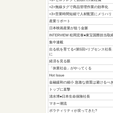
<2>無線タグで商品管理作業の効率化
<3>営業時間短縮で人材配置にメリハリ
産業リポート
日本映画産業が狙う金脈
INTERVIEW 松岡宏泰●東宝国際担当取
集中連載
出る杭を育てる<第5回>リブセンス社長
に
経済を見る眼
「休業社会」がやってくる
Hot Issue
金融緩和の縮小 急激な措置は避けるべ
トップに直撃
清水博●日本生命保険社長
マネー潮流
ボラティリティが戻ってきた?