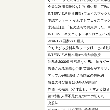
企業は利用者離脱を注視 狙い撃ち広告
INTERVIEW 長谷川晋●フェイスブッ
本誌アンケート それでもフェイスブッ
米議会証言 「私の過ちで悪用許した」
INTERVIEW スコット・ギャロウェイ
<PART2>国家vs.IT巨人
立ち上がる規制当局 データ独占との対
INTERVIEW 楠木建●一橋大学教授
制裁金3000億円 容赦ないEU、抗うグ
告発される過酷な労働 英議会がアマゾ
アップル追徴課税 迫る国家の包囲網
賃金の伸び悩みはGAFAが原因?
株価への逆風は小休止も、くすぶる投資
第2特集 人手不足に克つ3つの切り札
克服法
<1>セルフレジで店頭の作業軽減