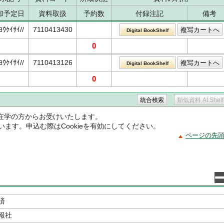
却予定日
資料取扱
予約数
付録注記
備考
ﾖｳｹｲｻｲ//
7110413430
Digital BookShelf
0
ﾖｳｹｲｻｲ//
7110413126
Digital BookShelf
0
在学の方からお受けいたします。
ています。申込む際はCookieを有効にしてください。
ページの先
済
報社