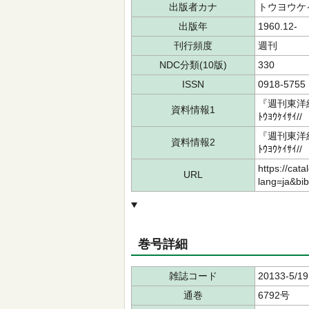
出版者カナ
トウヨウケ
出版年
1960.12-
刊行頻度
週刊
NDC分類(10版)
330
ISSN
0918-5755
『週刊東洋経
資料情報1
ﾄｳﾖｳｹｲｻｲ
『週刊東洋経
資料情報2
ﾄｳﾖｳｹｲｻｲ
https://cata
URL
lang=ja&bi
巻号詳細
雑誌コード
20133-5/19
通巻
6792号