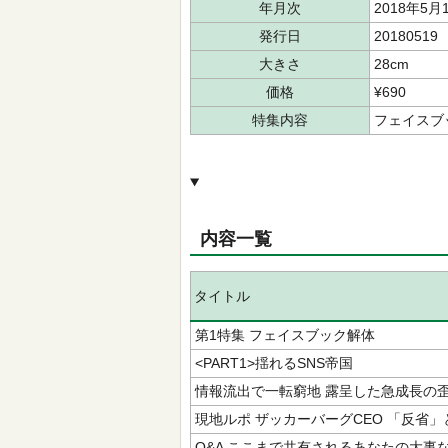
年月次
2018年5月
発行日
20180519
大きさ
28cm
価格
¥690
特集内容
フェイスブ
内容一覧
タイトル
第1特集 フェイスブック解体
<PART1>揺れるSNS帝国
情報流出で一転窮地 露呈した急成長の
現地ルポ ザッカーバーグCEO 「反省
Q&A ここまで共有されるあなたの大事