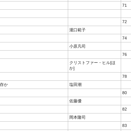
71
72
瀧口範子
74
小原凡司
76
クリストファー・ヒル[ほ
か]
78
存か
塩田潮
80
佐藤優
82
岡本隆司
83