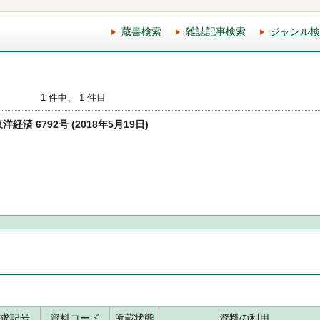
蔵書検索
雑誌記事検索
ジャンル検
1 件中、 1 件目
洋経済 6792号 (2018年5月19日)
求記号
資料コード
所蔵状態
資料の利用