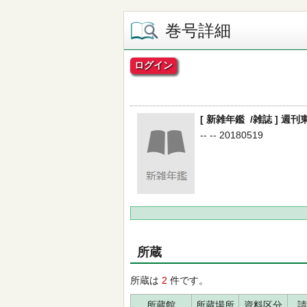
巻号詳細
ログイン
[ 新雑年鑑 /雑誌 ] 週刊東
-- -- 20180519
所蔵
所蔵は
2
件です。
所蔵館
所蔵場所
資料区分
請