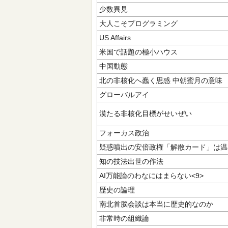
少数異見
大人こそプログラミング
US Affairs
米国で話題の極小ハウス
中国動態
北の非核化へ蠢く思惑 中朝蜜月の意味
グローバルアイ
漠たる非核化目標がせいぜい
フォーカス政治
疑惑噴出の安倍政権「解散カード」は温
知の技法出世の作法
AI万能論のわなにはまらない<9>
歴史の論理
南北首脳会談は本当に歴史的なのか
非常時の組織論