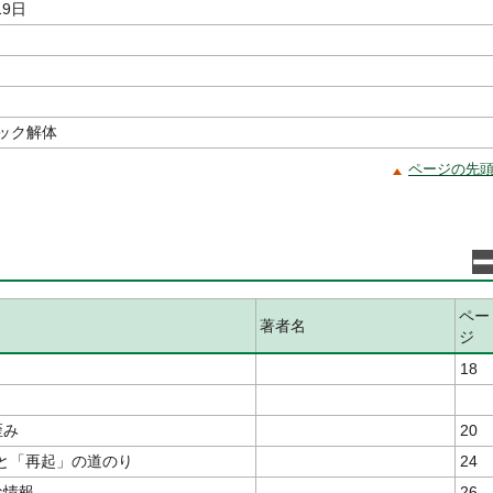
19日
ック解体
ページの先
ペー
著者名
ジ
18
歪み
20
」と「再起」の道のり
24
な情報
26