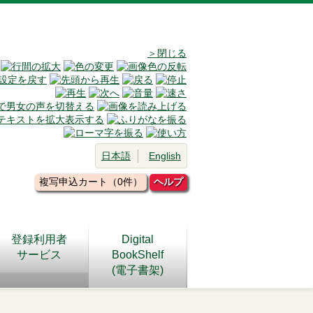
＞閉じる
日本語
English
複写申込カート（0件）
ヘルプ
登録利用者
Digital
サービス
BookShelf
(電子書架)