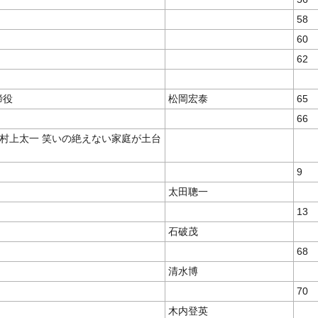
58
60
62
締役
松岡宏泰
65
66
 村上太一 笑いの絶えない家庭が土台
9
太田聰一
13
き
石破茂
68
清水博
70
木内登英