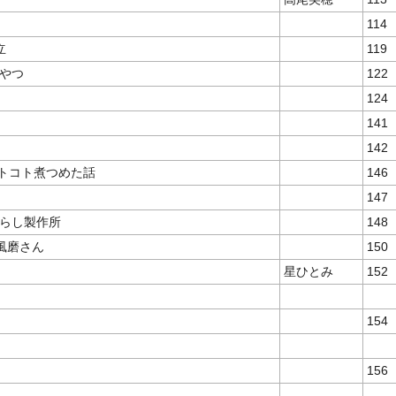
114
立
119
やつ
122
124
141
142
コトコト煮つめた話
146
147
らし製作所
148
池風磨さん
150
星ひとみ
152
154
156