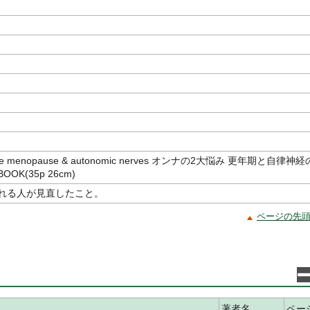
月
e menopause & autonomic nerves オンナの2大悩み 更年期と自律神経
OK(35p 26cm)
れる人が見直したこと。
ページの先
著者名
ペー