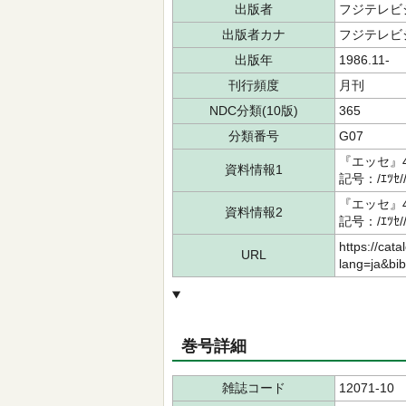
出版者
フジテレビ
出版者カナ
フジテレビ
出版年
1986.11-
刊行頻度
月刊
NDC分類(10版)
365
分類番号
G07
『エッセ』4
資料情報1
記号：/ｴﾂｾ
『エッセ』4
資料情報2
記号：/ｴﾂｾ
https://cata
URL
lang=ja&bi
巻号詳細
雑誌コード
12071-10