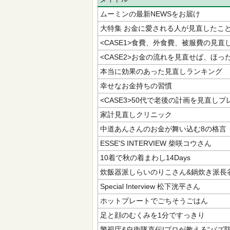
ムーミンの最新NEWSをお届け
大特集 お金に愛される人が見直したこ
<CASE1>食費、外食費、被服費の見直
<CASE2>お金の流れを見直せば、ほ
本当に効果のあった見直しランキング
幸せなお金持ちの習慣
<CASE3>50代で老後の計画を見直し
家計見直しクリニック
中道あんさんのお金が舞い込む8の格言
ESSE'S INTERVIEW 柴咲コウさん
10着で秋の着まわし14Days
炊飯器派しらいのりこさん&鍋炊き派長谷
Special Interview 松下洸平さん
ホットプレートでごちそうごはん
足と顔のむくみを1分ですっきり
警視庁&自衛隊直伝!プロが教える“バズ防