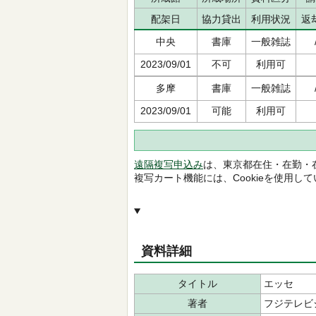
配架日
協力貸出
利用状況
返
中央
書庫
一般雑誌
2023/09/01
不可
利用可
多摩
書庫
一般雑誌
2023/09/01
可能
利用可
遠隔複写申込み
は、東京都在住・在勤・
複写カート機能には、Cookieを使用し
資料詳細
タイトル
エッセ
著者
フジテレビ