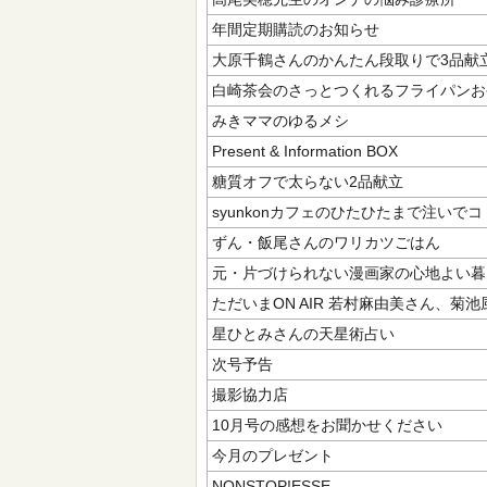
年間定期購読のお知らせ
大原千鶴さんのかんたん段取りで3品献
白崎茶会のさっとつくれるフライパンお
みきママのゆるメシ
Present & Information BOX
糖質オフで太らない2品献立
syunkonカフェのひたひたまで注いで
ずん・飯尾さんのワリカツごはん
元・片づけられない漫画家の心地よい暮
ただいまON AIR 若村麻由美さん、菊
星ひとみさんの天星術占い
次号予告
撮影協力店
10月号の感想をお聞かせください
今月のプレゼント
NONSTOP!ESSE