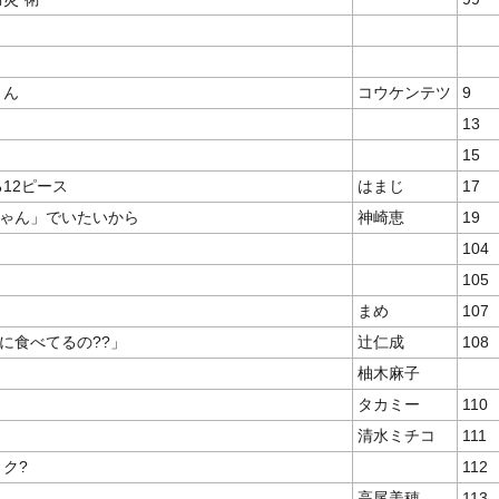
さん
コウケンテツ
9
13
15
12ピース
はまじ
17
ゃん」でいたいから
神崎恵
19
104
105
まめ
107
に食べてるの??」
辻仁成
108
柚木麻子
タカミー
110
清水ミチコ
111
ク?
112
高尾美穂
113