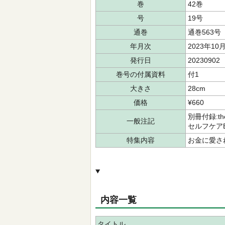
巻
42巻
号
19号
通巻
通巻563号
年月次
2023年10
発行日
20230902
巻号の付属資料
付1
大きさ
28cm
価格
¥660
別冊付録:th
一般注記
セルフケアBO
特集内容
お金に愛さ
内容一覧
タイトル