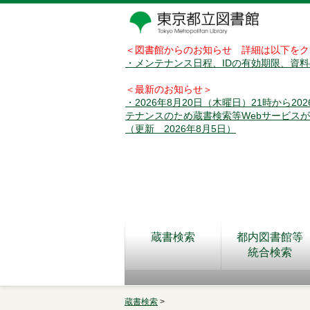
＜図書館からのお知らせ 詳細は以下をク
・メンテナンス日程、IDの有効期限、資
＜最新のお知らせ＞
・2026年8月20日（木曜日）21時から2
テナンスのため蔵書検索等Webサービス
（更新 2026年8月5日）
蔵書検索
都内図書館等
統合検索
蔵書検索
>