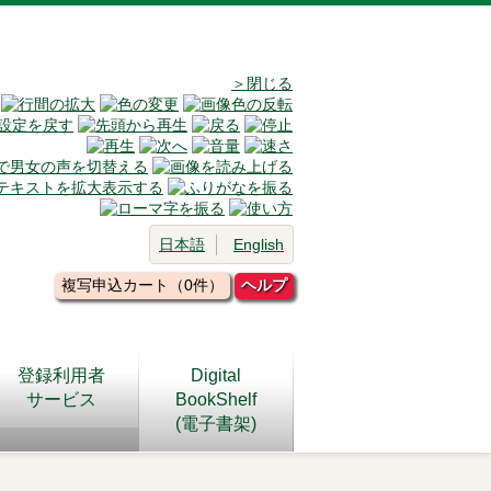
＞閉じる
日本語
English
複写申込カート（0件）
ヘルプ
登録利用者
Digital
サービス
BookShelf
(電子書架)