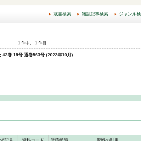
蔵書検索
雑誌記事検索
ジャンル検
1 件中、 1 件目
 42巻 19号 通巻563号 (2023年10月)
求記号
資料コード
所蔵状態
資料の利用