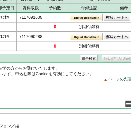
却予定日
資料取扱
予約数
付録注記
備考
/ｴﾂｾ//
7117091605
Digital BookShelf
0
別組付録有
/ｴﾂｾ//
7117090288
Digital BookShelf
0
別組付録有
在学の方からお受けいたします。
ています。申込む際はCookieを有効にしてください。
ページの先
ジョン／編