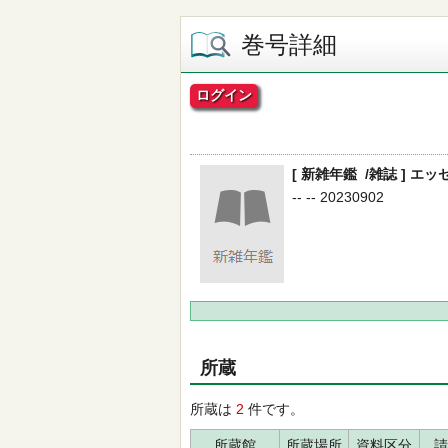
巻号詳細
ログイン
[ 新雑年鑑 /雑誌 ] エッセ
-- -- 20230902
所蔵
所蔵は
2
件です。
所蔵館
所蔵場所
資料区分
請