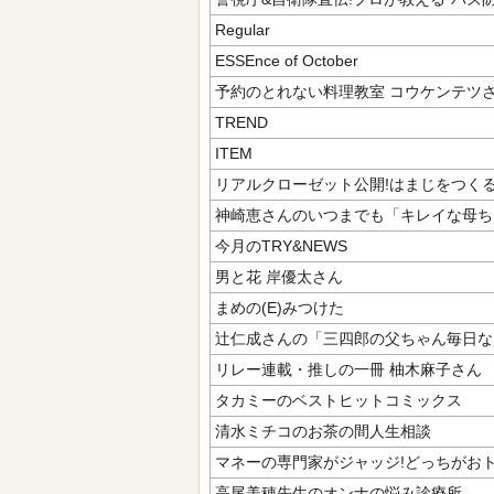
Regular
ESSEnce of October
予約のとれない料理教室 コウケンテツ
TREND
ITEM
リアルクローゼット公開!はまじをつくる
神崎恵さんのいつまでも「キレイな母ち
今月のTRY&NEWS
男と花 岸優太さん
まめの(E)みつけた
辻仁成さんの「三四郎の父ちゃん毎日な
リレー連載・推しの一冊 柚木麻子さん
タカミーのベストヒットコミックス
清水ミチコのお茶の間人生相談
マネーの専門家がジャッジ!どっちがおト
高尾美穂先生のオンナの悩み診療所