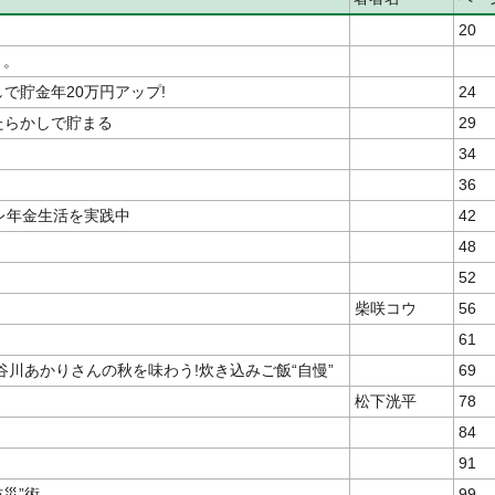
20
と。
しで貯金年20万円アップ!
24
ったらかしで貯まる
29
34
36
プレ年金生活を実践中
42
48
52
柴咲コウ
56
61
川あかりさんの秋を味わう!炊き込みご飯“自慢”
69
松下洸平
78
84
91
災”術
99